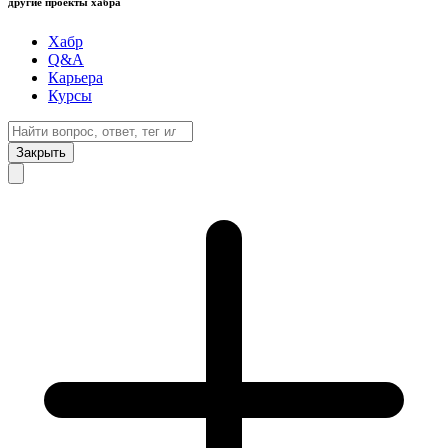
другие проекты хабра
Хабр
Q&A
Карьера
Курсы
Закрыть