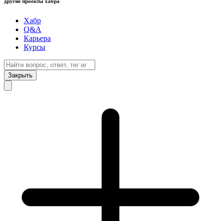
другие проекты хабра
Хабр
Q&A
Карьера
Курсы
Закрыть