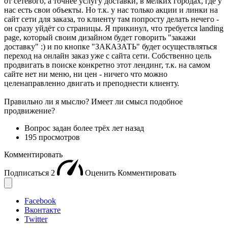
от сетевого, а точнее услугу доставки, в мелких городах, где у
нас есть свои объекты. Но т.к. у нас только акции и линки на
сайт сети для заказа, то клиенту там попросту делать нечего -
он сразу уйдёт со страницы. Я прикинул, что требуется landing
page, который своим дизайном будет говорить "закажи
доставку" :) и по кнопке "ЗАКАЗАТЬ" будет осуществляться
переход на онлайн заказ уже с сайта сети. Собственно цель
продвигать в поиске конкретно этот лендинг, т.к. на самом
сайте нет ни меню, ни цен - ничего что можно
целенаправленно двигать и преподнести клиенту.
Правильно ли я мыслю? Имеет ли смысл подобное
продвижение?
Вопрос задан
более трёх лет назад
195 просмотров
Комментировать
Подписаться
2
Оценить
Комментировать
Facebook
Вконтакте
Twitter