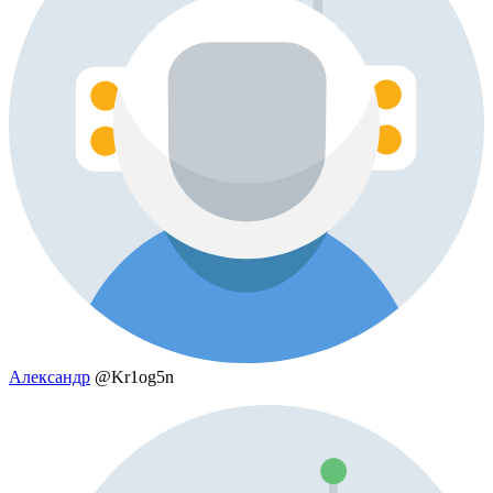
Александр
@Kr1og5n