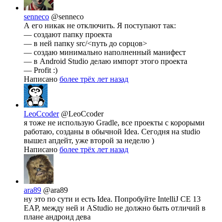
senneco
@senneco
А его никак не отключить. Я поступают так:
— создают папку проекта
— в ней папку src/<путь до сорцов>
— создаю минимально наполненный манифест
— в Android Studio делаю импорт этого проекта
— Profit :)
Написано
более трёх лет назад
LeoCcoder
@LeoCcoder
я тоже не использую Gradle, все проекты с корорыми
работаю, созданы в обычной Idea. Сегодня на studio
вышел апдейт, уже второй за неделю )
Написано
более трёх лет назад
ara89
@ara89
ну это по сути и есть Idea. Попробуйте IntelliJ CE 13
EAP, между ней и AStudio не должно быть отличий в
плане андроид дева