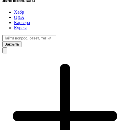
другие проекты хабра
Хабр
Q&A
Карьера
Курсы
Закрыть