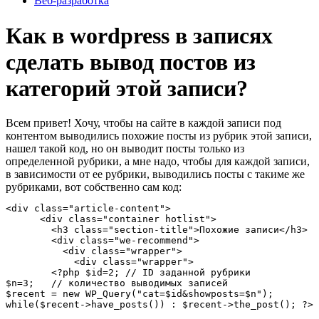
Веб-разработка
Как в wordpress в записях
сделать вывод постов из
категорий этой записи?
Всем привет! Хочу, чтобы на сайте в каждой записи под
контентом выводились похожие посты из рубрик этой записи,
нашел такой код, но он выводит посты только из
определенной рубрики, а мне надо, чтобы для каждой записи,
в зависимости от ее рубрики, выводились посты с такиме же
рубриками, вот собственно сам код:
<div class="article-content">

      <div class="container hotlist">

        <h3 class="section-title">Похожие записи</h3>

        <div class="we-recommend">

          <div class="wrapper">

            <div class="wrapper">

        <?php $id=2; // ID заданной рубрики

$n=3;   // количество выводимых записей

$recent = new WP_Query("cat=$id&showposts=$n"); 

while($recent->have_posts()) : $recent->the_post(); ?>
