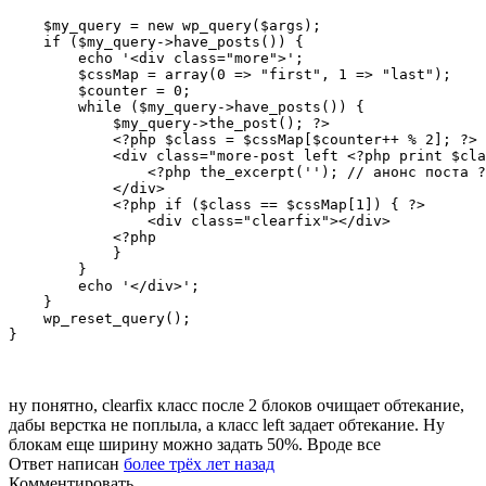
    $my_query = new wp_query($args);

    if ($my_query->have_posts()) {

        echo '<div class="more">';

        $cssMap = array(0 => "first", 1 => "last");

        $counter = 0;

        while ($my_query->have_posts()) {

            $my_query->the_post(); ?>

            <?php $class = $cssMap[$counter++ % 2]; ?>

            <div class="more-post left <?php print $cla
                <?php the_excerpt(''); // анонс поста ?
            </div>

            <?php if ($class == $cssMap[1]) { ?>

                <div class="clearfix"></div>

            <?php

            }

        }

        echo '</div>';

    }

    wp_reset_query();

}
ну понятно, clearfix класс после 2 блоков очищает обтекание,
дабы верстка не поплыла, а класс left задает обтекание. Ну
блокам еще ширину можно задать 50%. Вроде все
Ответ написан
более трёх лет назад
Комментировать