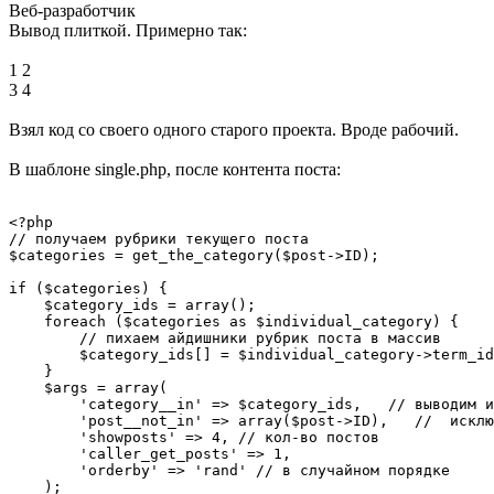
Веб-разработчик
Вывод плиткой. Примерно так:
1 2
3 4
Взял код со своего одного старого проекта. Вроде рабочий.
В шаблоне single.php, после контента поста:
<?php

// получаем рубрики текущего поста

$categories = get_the_category($post->ID);

if ($categories) {

    $category_ids = array();

    foreach ($categories as $individual_category) {

        // пихаем айдишники рубрик поста в массив

        $category_ids[] = $individual_category->term_id
    }

    $args = array(

        'category__in' => $category_ids,   // выводим и
        'post__not_in' => array($post->ID),   //  исклю
        'showposts' => 4, // кол-во постов

        'caller_get_posts' => 1,

        'orderby' => 'rand' // в случайном порядке

    );
