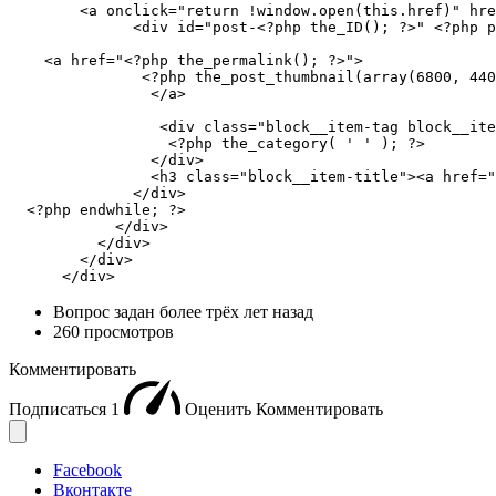
        <a onclick="return !window.open(this.href)" hre
              <div id="post-<?php the_ID(); ?>" <?php p
    <a href="<?php the_permalink(); ?>">

               <?php the_post_thumbnail(array(6800, 440
                </a>

                 <div class="block__item-tag block__ite
                  <?php the_category( ' ' ); ?> 

                </div>

                <h3 class="block__item-title"><a href="
              </div>

  <?php endwhile; ?>

            </div>

          </div>

        </div>

      </div>
Вопрос задан
более трёх лет назад
260 просмотров
Комментировать
Подписаться
1
Оценить
Комментировать
Facebook
Вконтакте