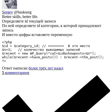
Sergey
@baskserg
Better skills, better life.
Определяете id текущей записи
По ней определяете id категории, к которой принадлежит
запись
И вместо цифры вставляете переменную
<?php 

$id = $category_id; // <=======  В это место 

$n=3;   // количество выводимых записей

$recent = new WP_Query("cat=$id&showposts=$n"); 

while($recent->have_posts()) : $recent->the_post();

?>
Ответ написан
более трёх лет назад
5
комментариев