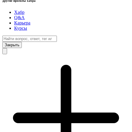
другие проекты хабра
Хабр
Q&A
Карьера
Курсы
Закрыть