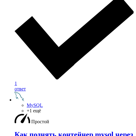
1
ответ
MySQL
+1 ещё
Простой
Как поднять контейнер mysql через