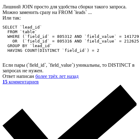
Лишний JOIN просто для удобства сборки такого запроса.
Можно заменить сразу на FROM `leads` ...
Или так:
SELECT `lead_id`

  FROM `table`

  WHERE (`field_id` = 805312 AND `field_value` = 141729
    OR  (`field_id` = 805316 AND `field_value` = 212625
  GROUP BY `lead_id`

  HAVING COUNT(DISTINCT `field_id`) = 2
Если пары (`field_id`, `field_value`) уникальны, то DISTINCT в
запросах не нужен.
Ответ написан
более трёх лет назад
15
комментариев