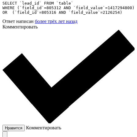
SELECT `lead_id` FROM `table` 

WHERE (`field_id`=805312 AND `field_value`=1417294800)

OR  (`field_id`=805316 AND `field_value`=2126254)
Ответ написан
более трёх лет назад
Комментировать
Комментировать
Нравится