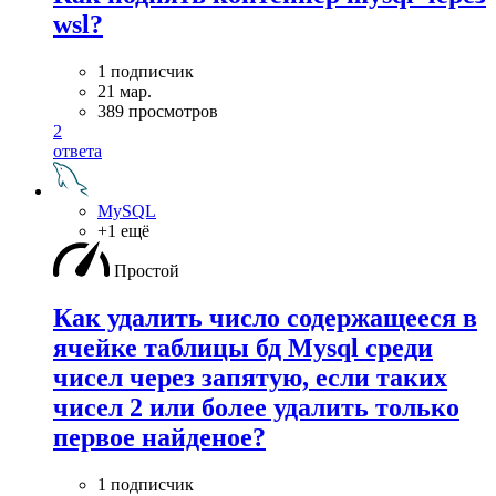
wsl?
1 подписчик
21 мар.
389 просмотров
2
ответа
MySQL
+1 ещё
Простой
Как удалить число содержащееся в
ячейке таблицы бд Mysql среди
чисел через запятую, если таких
чисел 2 или более удалить только
первое найденое?
1 подписчик