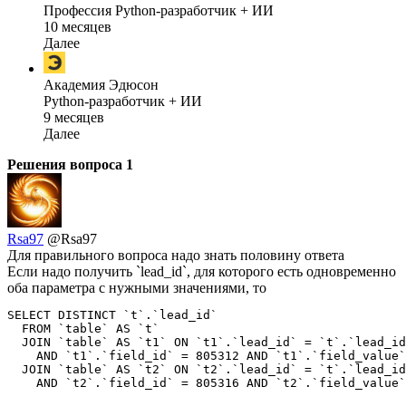
Профессия Python-разработчик + ИИ
10 месяцев
Далее
Академия Эдюсон
Python-разработчик + ИИ
9 месяцев
Далее
Решения вопроса
1
Rsa97
@Rsa97
Для правильного вопроса надо знать половину ответа
Если надо получить `lead_id`, для которого есть одновременно
оба параметра с нужными значениями, то
SELECT DISTINCT `t`.`lead_id` 

  FROM `table` AS `t`

  JOIN `table` AS `t1` ON `t1`.`lead_id` = `t`.`lead_id
    AND `t1`.`field_id` = 805312 AND `t1`.`field_value`
  JOIN `table` AS `t2` ON `t2`.`lead_id` = `t`.`lead_id
    AND `t2`.`field_id` = 805316 AND `t2`.`field_value`