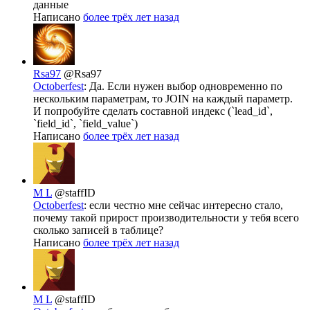
данные
Написано
более трёх лет назад
Rsa97
@Rsa97
Octoberfest
: Да. Если нужен выбор одновременно по
нескольким параметрам, то JOIN на каждый параметр.
И попробуйте сделать составной индекс (`lead_id`,
`field_id`, `field_value`)
Написано
более трёх лет назад
M L
@staffID
Octoberfest
: если честно мне сейчас интересно стало,
почему такой прирост производительности у тебя всего
сколько записей в таблице?
Написано
более трёх лет назад
M L
@staffID