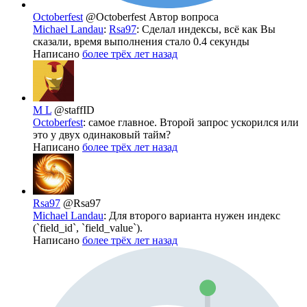
Octoberfest
@Octoberfest
Автор вопроса
Michael Landau
:
Rsa97
: Сделал индексы, всё как Вы
сказали, время выполнения стало 0.4 секунды
Написано
более трёх лет назад
M L
@staffID
Octoberfest
: самое главное. Второй запрос ускорился или
это у двух одинаковый тайм?
Написано
более трёх лет назад
Rsa97
@Rsa97
Michael Landau
: Для второго варианта нужен индекс
(`field_id`, `field_value`).
Написано
более трёх лет назад