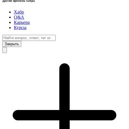
другие проекты хабра
Хабр
Q&A
Карьера
Курсы
Закрыть