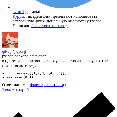
asantat
@asantat
Курум
, так здесь Вам предлагают использовать
встроенную функциональную библиотеку Python
Написано
более трёх лет назад
qlkvg
@qlkvg
python backend developer
в одном из ваших вопросов я уже советовал numpy, хватит
писать велосипеды
a = np.array([[1,2,3],[4,5,6]])

a.swapaxes(0,1)
Ответ написан
более трёх лет назад
1
комментарий