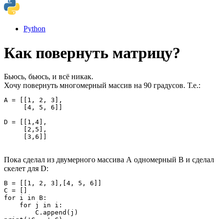
Python
Как повернуть матрицу?
Бьюсь, бьюсь, и всё никак.
Хочу повернуть многомерный массив на 90 градусов. Т.е.:
A = [[1, 2, 3],

     [4, 5, 6]]

D = [[1,4],

     [2,5],

     [3,6]]
Пока сделал из двумерного массива А одномерный В и сделал
скелет для D:
B = [[1, 2, 3],[4, 5, 6]]

C = []

for i in B:

    for j in i:

        C.append(j)
