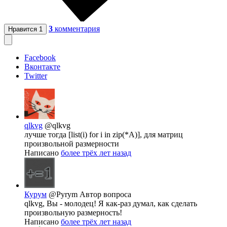
3
комментария
Нравится
1
Facebook
Вконтакте
Twitter
qlkvg
@qlkvg
лучше тогда [list(i) for i in zip(*A)], для матриц
произвольной размерности
Написано
более трёх лет назад
Курум
@Pyrym
Автор вопроса
qlkvg, Вы - молодец! Я как-раз думал, как сделать
произвольную размерность!
Написано
более трёх лет назад