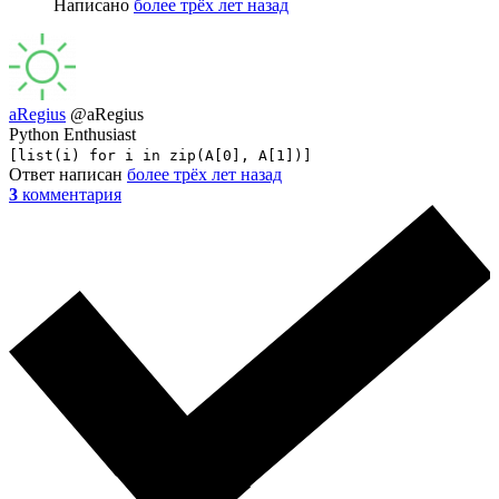
Написано
более трёх лет назад
aRegius
@aRegius
Python Enthusiast
[list(i) for i in zip(A[0], A[1])]
Ответ написан
более трёх лет назад
3
комментария