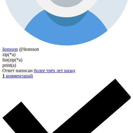
lionsson
@lionsson
zip(*a)
list(zip(*a)
print(a)
Ответ написан
более трёх лет назад
1
комментарий