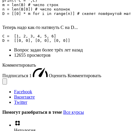
print('C = ',C)

m = len(B) # число строк

n = len(B[0]) # число колонок

D = [[0] * m for i in range(n)] # скелет повёрнутой мат
Теперь надо как-то натянуть С на D...
C =  [1, 2, 3, 4, 5, 6]

D =  [[0, 0], [0, 0], [0, 0]]
Вопрос задан
более трёх лет назад
12655 просмотров
Комментировать
Подписаться
1
Оценить
Комментировать
Facebook
Вконтакте
Twitter
Помогут разобраться в теме
Все курсы
Нетология