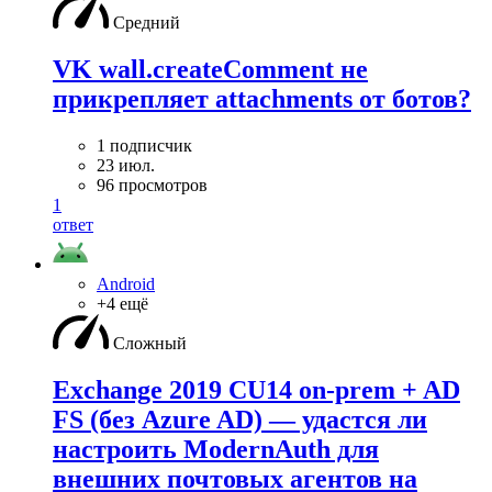
Средний
VK wall.createComment не
прикрепляет attachments от ботов?
1 подписчик
23 июл.
96 просмотров
1
ответ
Android
+4 ещё
Сложный
Exchange 2019 CU14 on-prem + AD
FS (без Azure AD) — удаcтся ли
настроить ModernAuth для
внешних почтовых агентов на