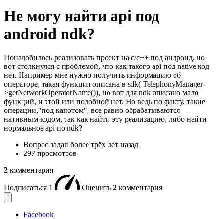
Не могу найти api под
android ndk?
Понадобилось реализовать проект на c/c++ под андроид, но
вот столкнулся с проблемой, что как такого api под native код
нет. Например мне нужно получить информацию об
операторе, такая функция описана в sdk( TelephonyManager-
>getNetworkOperatorName()), но вот для ndk описано мало
функций, и этой или подобной нет. Но ведь по факту, такие
операции,"под капотом", все равно обрабатываются
нативным кодом, так как найти эту реализацию, либо найти
нормальное api по ndk?
Вопрос задан
более трёх лет назад
297 просмотров
2
комментария
Подписаться
1
Оценить
2
комментария
Facebook