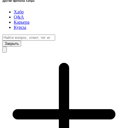
другие проекты хабра
Хабр
Q&A
Карьера
Курсы
Закрыть