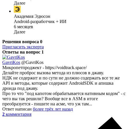
Далее
Академия Эдюсон
Android-разработчик + ИИ
6 месяцев
Далее
Решения вопроса
0
Пригласить эксперта
Ответы на вопрос
1
GavriKos
@GavriKos
Микропетпроджект - https://voidtrack.space/
Делайте проброс вызова метода из плюсов в джаву.
НДК не содержит и по сути не должно содержать все те же
API и методы, которые содержит AndroidSDK и апишка
дроида под джаву.
Про то что "под капотом обрабатывается нативным кодом" - с
чего вы так решили? Вообще все в ASM в итоге
преобразуется - пишите на асме, что уж там...
Ответ написан
более трёх лет назад
2
комментария