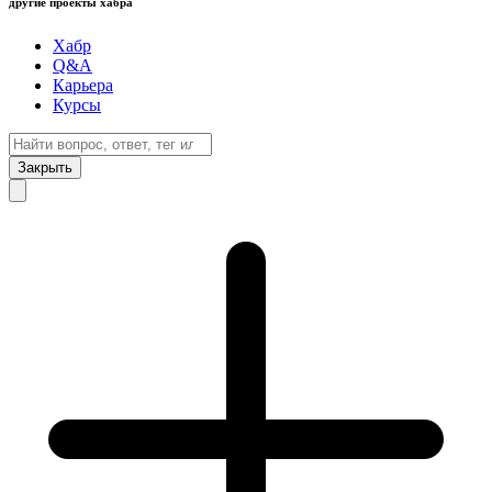
другие проекты хабра
Хабр
Q&A
Карьера
Курсы
Закрыть