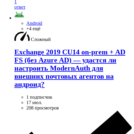
1
ответ
Android
+4 ещё
Сложный
Exchange 2019 CU14 on-prem + AD
FS (без Azure AD) — удаcтся ли
настроить ModernAuth для
внешних почтовых агентов на
андроид?
1 подписчик
17 июл.
208 просмотров