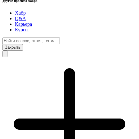
другие проекты хабра
Хабр
Q&A
Карьера
Курсы
Закрыть