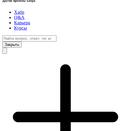
другие проекты хабра
Хабр
Q&A
Карьера
Курсы
Закрыть