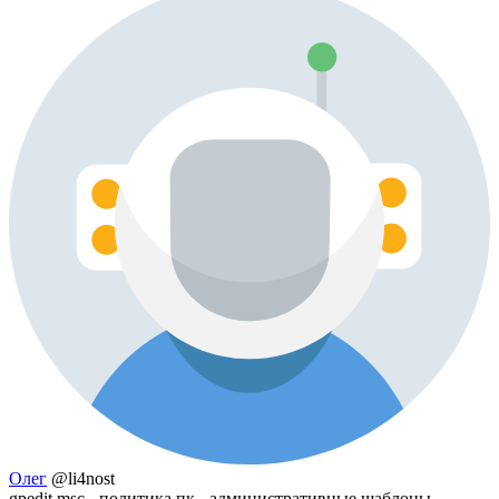
Олег
@li4nost
gpedit.msc - политика пк - административные шаблоны -