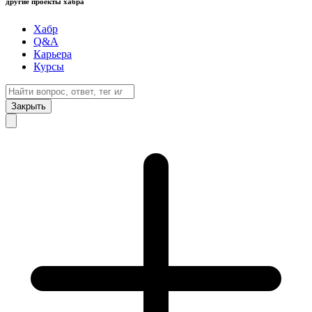
другие проекты хабра
Хабр
Q&A
Карьера
Курсы
Закрыть