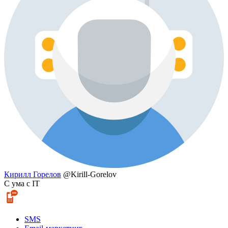
Кирилл Горелов
@Kirill-Gorelov
С ума с IT
SMS