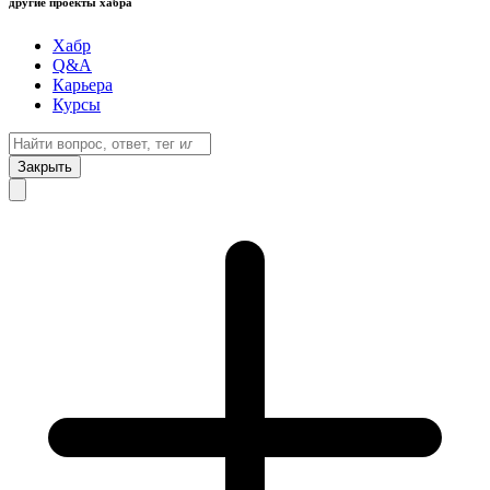
другие проекты хабра
Хабр
Q&A
Карьера
Курсы
Закрыть