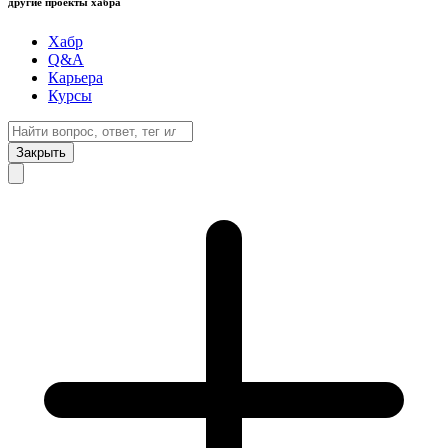
другие проекты хабра
Хабр
Q&A
Карьера
Курсы
Закрыть