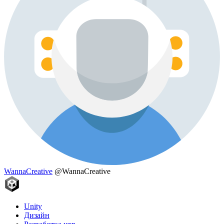
WannaCreative
@WannaCreative
Unity
Дизайн