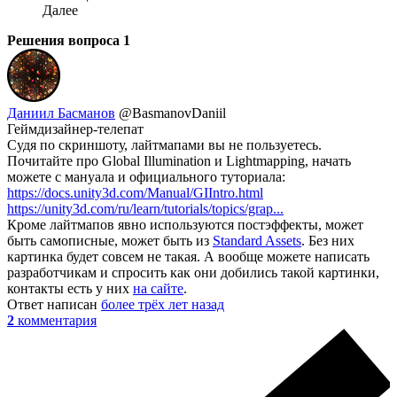
Далее
Решения вопроса
1
Даниил Басманов
@BasmanovDaniil
Геймдизайнер-телепат
Судя по скриншоту, лайтмапами вы не пользуетесь.
Почитайте про Global Illumination и Lightmapping, начать
можете с мануала и официального туториала:
https://docs.unity3d.com/Manual/GIIntro.html
https://unity3d.com/ru/learn/tutorials/topics/grap...
Кроме лайтмапов явно используются постэффекты, может
быть самописные, может быть из
Standard Assets
. Без них
картинка будет совсем не такая. А вообще можете написать
разработчикам и спросить как они добились такой картинки,
контакты есть у них
на сайте
.
Ответ написан
более трёх лет назад
2
комментария