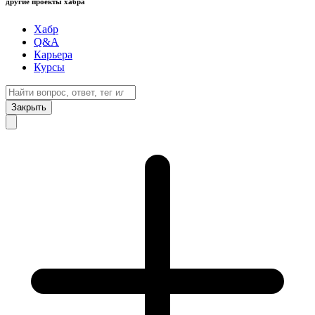
другие проекты хабра
Хабр
Q&A
Карьера
Курсы
Закрыть