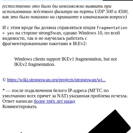
(естественно это было бы невозможно выявить при
использовании жёсткого фильтра на порты UDP 500 и 4500,
как это было показано на скриншоте в изначальном вопросе)
И с этим вроде бы должна справляться опция
fragmentation
на стороне strongSwan, однако Windows 10, по всей
= yes
видимости, так и не научилась работать с
фрагментированными пакетами в IKEv2:
Windows clients support IKEv1 fragmentation, but not
IKEv2 fragmentation.
©
https://wiki.strongswan.org/projects/strongswan/wi...
* — после подключения белого IP-адреса (МГТС по
умолчанию всех прячет за NAT) указанная проблема исчезла.
Ответ написан
более трёх лет назад
Комментировать