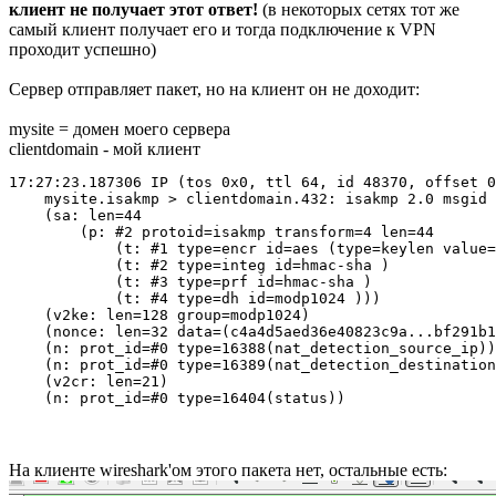
клиент не получает этот ответ!
(в некоторых сетях тот же
самый клиент получает его и тогда подключение к VPN
проходит успешно)
Сервер отправляет пакет, но на клиент он не доходит:
mysite = домен моего сервера
clientdomain - мой клиент
17:27:23.187306 IP (tos 0x0, ttl 64, id 48370, offset 0
    mysite.isakmp > clientdomain.432: isakmp 2.0 msgid 
    (sa: len=44

        (p: #2 protoid=isakmp transform=4 len=44

            (t: #1 type=encr id=aes (type=keylen value=
            (t: #2 type=integ id=hmac-sha )

            (t: #3 type=prf id=hmac-sha )

            (t: #4 type=dh id=modp1024 )))

    (v2ke: len=128 group=modp1024)

    (nonce: len=32 data=(c4a4d5aed36e40823c9a...bf291b1
    (n: prot_id=#0 type=16388(nat_detection_source_ip))

    (n: prot_id=#0 type=16389(nat_detection_destination
    (v2cr: len=21)

    (n: prot_id=#0 type=16404(status))
На клиенте wireshark'ом этого пакета нет, остальные есть: