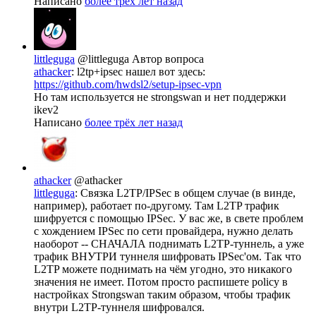
Написано
более трёх лет назад
littleguga
@littleguga
Автор вопроса
athacker
: l2tp+ipsec нашел вот здесь:
https://github.com/hwdsl2/setup-ipsec-vpn
Но там используется не strongswan и нет поддержки
ikev2
Написано
более трёх лет назад
athacker
@athacker
littleguga
: Связка L2TP/IPSec в общем случае (в винде,
например), работает по-другому. Там L2TP трафик
шифруется с помощью IPSeс. У вас же, в свете проблем
с хождением IPSec по сети провайдера, нужно делать
наоборот -- СНАЧАЛА поднимать L2TP-туннель, а уже
трафик ВНУТРИ туннеля шифровать IPSec'ом. Так что
L2TP можете поднимать на чём угодно, это никакого
значения не имеет. Потом просто распишете policy в
настройках Strongswan таким образом, чтобы трафик
внутри L2TP-туннеля шифровался.