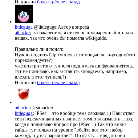
Написано
более трёх лет назад
littleguga
@littleguga
Автор вопроса
athacker
: к сожалению, я не очень прошаренный в таких
вещах, так что очень бы помогла wiki/guide.
Правильно ли я понял:
Нужно поднять l2tp туннель с помощью чего-угодно(что
порекомендуете?)
уже внутри этого туннеля поднимать шифрование(тогда
тут не понимаю, как заставить strongswan, например,
влезать в этот туннель?)
Написано
более трёх лет назад
athacker
@athacker
littleguga
: IPSec -- это вообще тема сложная :-) Наш отдел
сети передачи данных начинает томно заказывать глаза,
когда я поднимаю вопрос про IPSec :-) Так что вики/
гайды тут только на уровне "вбейте вот этот набор
команд, и у вас заработает". По факту -- вряд ли оно