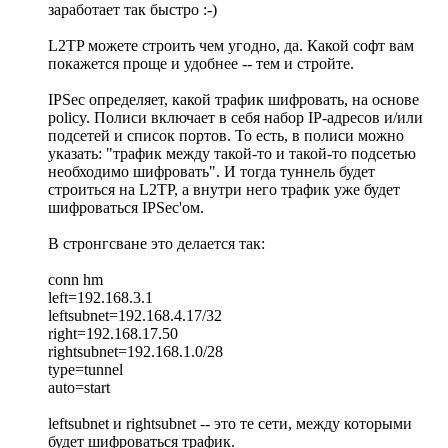
заработает так быстро :-)
L2TP можете строить чем угодно, да. Какой софт вам
покажется проще и удобнее -- тем и стройте.
IPSec определяет, какой трафик шифровать, на основе
policy. Полиси включает в себя набор IP-адресов и/или
подсетей и список портов. То есть, в полиси можно
указать: "трафик между такой-то и такой-то подсетью
необходимо шифровать". И тогда туннель будет
строиться на L2TP, а внутри него трафик уже будет
шифроваться IPSec'ом.
В стронгсване это делается так:
conn hm
left=192.168.3.1
leftsubnet=192.168.4.17/32
right=192.168.17.50
rightsubnet=192.168.1.0/28
type=tunnel
auto=start
leftsubnet и rightsubnet -- это те сети, между которыми
будет шифроваться трафик.