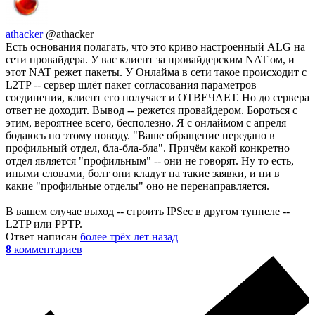
athacker
@athacker
Есть основания полагать, что это криво настроенный ALG на
сети провайдера. У вас клиент за провайдерским NAT'ом, и
этот NAT режет пакеты. У Онлайма в сети такое происходит с
L2TP -- сервер шлёт пакет согласования параметров
соединения, клиент его получает и ОТВЕЧАЕТ. Но до сервера
ответ не доходит. Вывод -- режется провайдером. Бороться с
этим, вероятнее всего, бесполезно. Я с онлаймом с апреля
бодаюсь по этому поводу. "Ваше обращение передано в
профильный отдел, бла-бла-бла". Причём какой конкретно
отдел является "профильным" -- они не говорят. Ну то есть,
иными словами, болт они кладут на такие заявки, и ни в
какие "профильные отделы" оно не перенаправляется.
В вашем случае выход -- строить IPSec в другом туннеле --
L2TP или PPTP.
Ответ написан
более трёх лет назад
8
комментариев