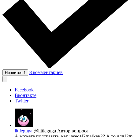
8
комментариев
Нравится
1
Facebook
Вконтакте
Twitter
littleguga
@littleguga
Автор вопроса
А можете подсказать, как ipsec+l2tp+ikev2? А то для l2tp