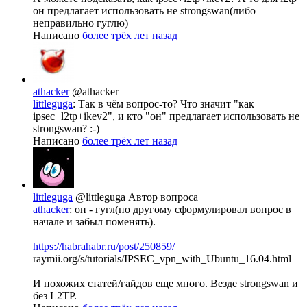
он предлагает использовать не strongswan(либо
неправильно гуглю)
Написано
более трёх лет назад
athacker
@athacker
littleguga
: Так в чём вопрос-то? Что значит "как
ipsec+l2tp+ikev2", и кто "он" предлагает использовать не
strongswan? :-)
Написано
более трёх лет назад
littleguga
@littleguga
Автор вопроса
athacker
: он - гугл(по другому сформулировал вопрос в
начале и забыл поменять).
https://habrahabr.ru/post/250859/
raymii.org/s/tutorials/IPSEC_vpn_with_Ubuntu_16.04.html
И похожих статей/гайдов еще много. Везде strongswan и
без L2TP.