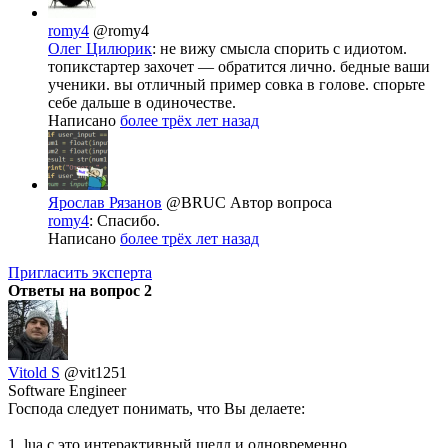
romy4
@romy4
Олег Цилюрик
: не вижу смысла спорить с идиотом.
топикстартер захочет — обратится лично. бедные ваши
ученики. вы отличный пример совка в голове. спорьте
себе дальше в одиночестве.
Написано
более трёх лет назад
Ярослав Рязанов
@BRUC
Автор вопроса
romy4
: Спасибо.
Написано
более трёх лет назад
Пригласить эксперта
Ответы на вопрос
2
Vitold S
@vit1251
Software Engineer
Господа следует понимать, что Вы делаете:
1. lua.c это интерактивный шелл и одновременно