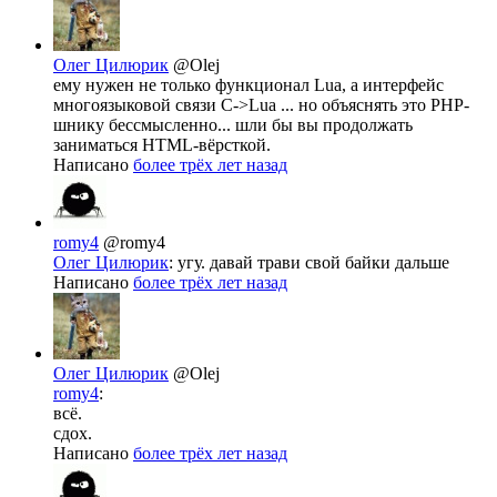
Олег Цилюрик
@Olej
ему нужен не только функционал Lua, а интерфейс
многоязыковой связи C->Lua ... но объяснять это PHP-
шнику бессмысленно... шли бы вы продолжать
заниматься HTML-вёрсткой.
Написано
более трёх лет назад
romy4
@romy4
Олег Цилюрик
: угу. давай трави свой байки дальше
Написано
более трёх лет назад
Олег Цилюрик
@Olej
romy4
:
всё.
сдох.
Написано
более трёх лет назад