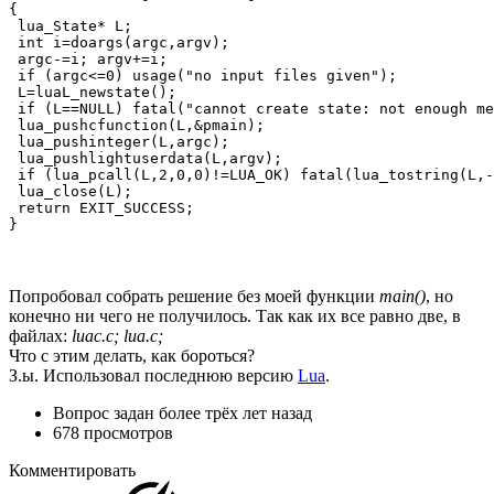
{

 lua_State* L;

 int i=doargs(argc,argv);

 argc-=i; argv+=i;

 if (argc<=0) usage("no input files given");

 L=luaL_newstate();

 if (L==NULL) fatal("cannot create state: not enough me
 lua_pushcfunction(L,&pmain);

 lua_pushinteger(L,argc);

 lua_pushlightuserdata(L,argv);

 if (lua_pcall(L,2,0,0)!=LUA_OK) fatal(lua_tostring(L,-
 lua_close(L);

 return EXIT_SUCCESS;

}
Попробовал собрать решение без моей функции
main()
, но
конечно ни чего не получилось. Так как их все равно две, в
файлах:
luac.c; lua.c;
Что с этим делать, как бороться?
З.ы. Использовал последнюю версию
Lua
.
Вопрос задан
более трёх лет назад
678 просмотров
Комментировать