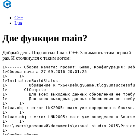
C++
Lua
Две функции main?
Добрый день. Подключал Lua к C++. Занимаюсь этим первый
раз. И столкнулся с таким логом:
1>------ Сборка начата: проект: Game, Конфигурация: Deb
1>Сборка начата 27.09.2016 20:01:25.

1>     1>

1>InitializeBuildStatus:

1>         Обращение к "x64\Debug\Game.tlog\unsuccessfu
1>       ClCompile:

1>         Для всех выходных данных обновления не требу
1>         Для всех выходных данных обновления не требу
1>     1>

1>lua.obj : error LNK2005: main уже определен в Sourse.
1>     1>

1>luac.obj : error LNK2005: main уже определен в Sourse
1>     1>

1>c:\users\домашний\documents\visual studio 2015\Projec
1>

1>Ошибка сборки.
