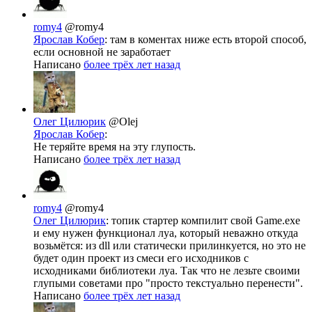
romy4
@romy4
Ярослав Кобер
: там в коментах ниже есть второй способ,
если основной не заработает
Написано
более трёх лет назад
Олег Цилюрик
@Olej
Ярослав Кобер
:
Не теряйте время на эту глупость.
Написано
более трёх лет назад
romy4
@romy4
Олег Цилюрик
: топик стартер компилит свой Game.exe
и ему нужен функционал луа, который неважно откуда
возьмётся: из dll или статически прилинкуется, но это не
будет один проект из смеси его исходников с
исходниками библиотеки луа. Так что не лезьте своими
глупыми советами про "просто текстуально перенести".
Написано
более трёх лет назад