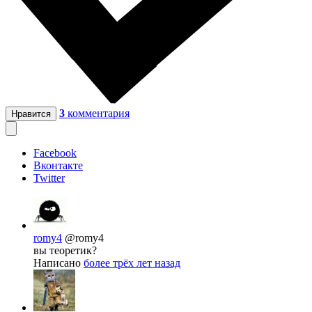
3
комментария
Нравится
Facebook
Вконтакте
Twitter
romy4
@romy4
вы теоретик?
Написано
более трёх лет назад