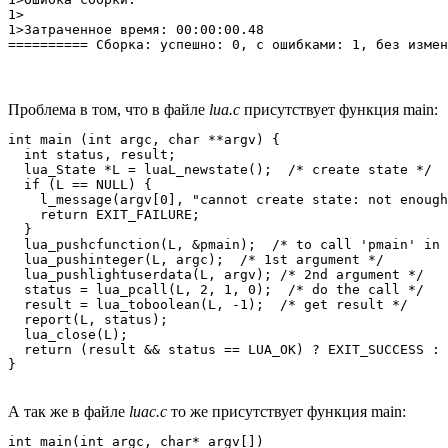
1>

1>Затраченное время: 00:00:00.48

========== Сборка: успешно: 0, с ошибками: 1, без измен
Проблема в том, что в файле
lua.c
присутствует функция main:
int main (int argc, char **argv) {

  int status, result;

  lua_State *L = luaL_newstate();  /* create state */

  if (L == NULL) {

    l_message(argv[0], "cannot create state: not enough
    return EXIT_FAILURE;

  }

  lua_pushcfunction(L, &pmain);  /* to call 'pmain' in 
  lua_pushinteger(L, argc);  /* 1st argument */

  lua_pushlightuserdata(L, argv); /* 2nd argument */

  status = lua_pcall(L, 2, 1, 0);  /* do the call */

  result = lua_toboolean(L, -1);  /* get result */

  report(L, status);

  lua_close(L);

  return (result && status == LUA_OK) ? EXIT_SUCCESS : 
}
А так же в файле
luac.c
то же присутствует функция main:
int main(int argc, char* argv[])
