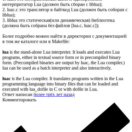
интерпритатор Lua (должен быть сборан с liblua);
2. luac.c это транслятор в байткод Lua (должен быть соборан с
liblua);
3. liblua это статическая(или динамическая) библиотека
(должна быть собрана без файлов [lua.c, luac.c]);
Более подробно можно найти в директории с документацией
в том же каталоге или в Makefile:
lua
is the stand-alone Lua interpreter. It loads and executes Lua
programs, either in textual source form or in precompiled binary
form. (Precompiled binaries are output by luac, the Lua compiler.)
lua can be used as a batch interpreter and also interactively.
luac
is the Lua compiler. It translates programs written in the Lua
programming language into binary files that can be loaded and
executed with lua_dofile in C or with dofile in Lua.
Ответ написан
более трёх лет назад
Комментировать