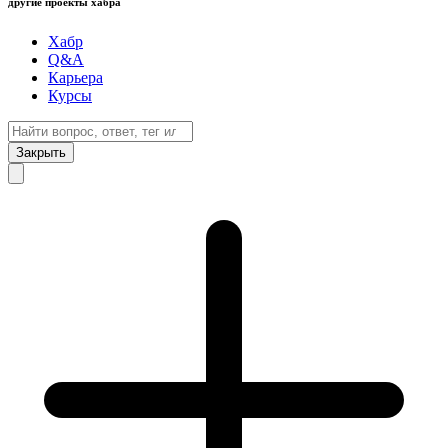
другие проекты хабра
Хабр
Q&A
Карьера
Курсы
Закрыть