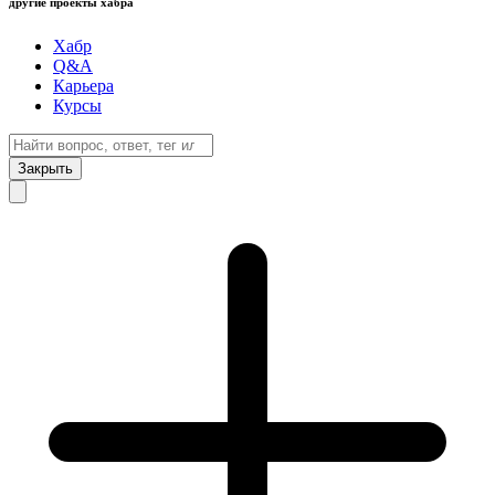
другие проекты хабра
Хабр
Q&A
Карьера
Курсы
Закрыть