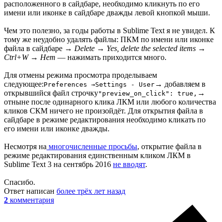
расположенного в сайдбаре, необходимо кликнуть по его
имени или иконке в сайдбаре дважды левой кнопкой мыши.
Чем это полезно, за годы работы в Sublime Text я не увидел. К
тому же неудобно удалять файлы: ПКМ по имени или иконке
файла в сайдбаре →
Delete
→
Yes, delete the selected items
→
Ctrl+W
→
Нет
— нажимать приходится много.
Для отмены режима просмотра проделываем
следующее:
→ добавляем в
Preferences →
Settings - User
открывшийся файл строчку
→
"preview_on_click": true,
отныне после одинарного клика ЛКМ или любого количества
кликов СКМ ничего не произойдёт. Для открытия файла в
сайдбаре в режиме редактирования необходимо кликать по
его имени или иконке дважды.
Несмотря на
многочисленные просьбы
, открытие файла в
режиме редактирования единственным кликом ЛКМ в
Sublime Text 3 на сентябрь 2016
не вводят
.
Спасибо.
Ответ написан
более трёх лет назад
2
комментария