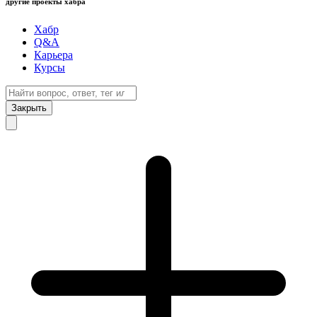
другие проекты хабра
Хабр
Q&A
Карьера
Курсы
Закрыть