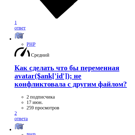
1
ответ
PHP
Средний
Как сделать что бы переменная
avatar($ank['id']); не
конфликтовала с другим файлом?
2 подписчика
17 июн.
259 просмотров
2
ответа
PHP