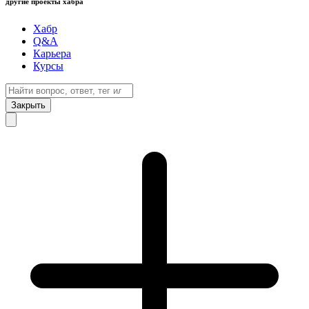
другие проекты хабра
Хабр
Q&A
Карьера
Курсы
Закрыть