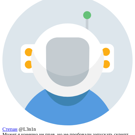
Степан
@L3n1n
Может я конечно не прав, но не пробовали запускать скрипт