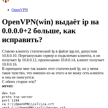
OpenVPN
OpenVPN(win) выдаёт ip на
0.0.0.0+2 больше, как
исправить?
Ставлю клиенту статический Ip в файле ipp.txt, допустим
10.8.0.10. Перезапускаю сервер и подключаю клиента, и он
получает Ip 10.8.0.12, прописываю 10.8.0.14, клиент получает
10.8.0.16.
В принципе мне так важен этот статический Ip, но у меня
такое чувство, что именно из-за этого я не вижу сеть клиента
и она не пингуется.
С обеих сторон win7
server:
dev tun

proto tcp-server

port 1194

ca C:\\OpenVPN\\ssl\\ca.crt

cert C:\\OpenVPN\\ssl\\Server.crt
