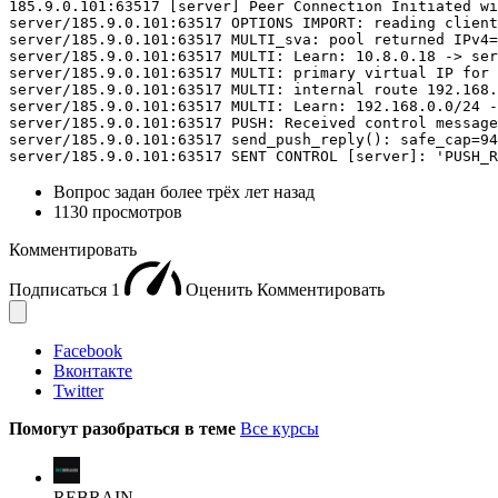
185.9.0.101:63517 [server] Peer Connection Initiated wi
server/185.9.0.101:63517 OPTIONS IMPORT: reading client
server/185.9.0.101:63517 MULTI_sva: pool returned IPv4=
server/185.9.0.101:63517 MULTI: Learn: 10.8.0.18 -> ser
server/185.9.0.101:63517 MULTI: primary virtual IP for 
server/185.9.0.101:63517 MULTI: internal route 192.168.
server/185.9.0.101:63517 MULTI: Learn: 192.168.0.0/24 -
server/185.9.0.101:63517 PUSH: Received control message
server/185.9.0.101:63517 send_push_reply(): safe_cap=94
server/185.9.0.101:63517 SENT CONTROL [server]: 'PUSH_R
Вопрос задан
более трёх лет назад
1130 просмотров
Комментировать
Подписаться
1
Оценить
Комментировать
Facebook
Вконтакте
Twitter
Помогут разобраться в теме
Все курсы
REBRAIN