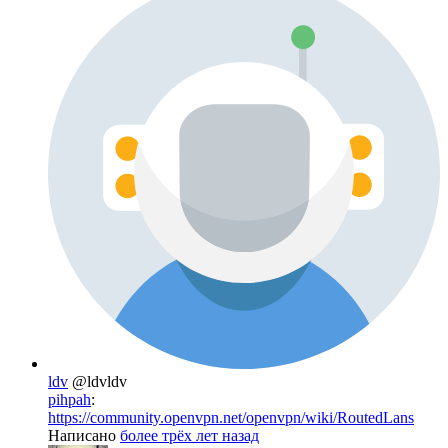
ldv
@ldvldv
pihpah
:
https://community.openvpn.net/openvpn/wiki/RoutedLans
Написано
более трёх лет назад