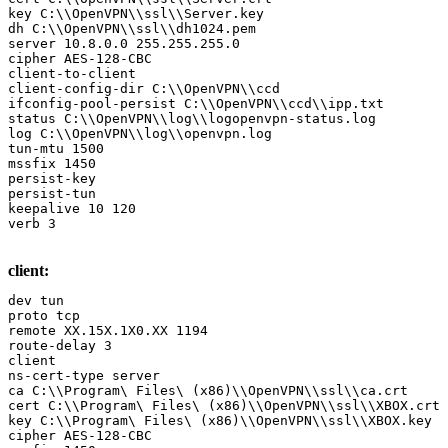
key C:\\OpenVPN\\ssl\\Server.key

dh C:\\OpenVPN\\ssl\\dh1024.pem

server 10.8.0.0 255.255.255.0

cipher AES-128-CBC

client-to-client

client-config-dir C:\\OpenVPN\\ccd

ifconfig-pool-persist C:\\OpenVPN\\ccd\\ipp.txt

status C:\\OpenVPN\\log\\logopenvpn-status.log

log C:\\OpenVPN\\log\\openvpn.log

tun-mtu 1500

mssfix 1450

persist-key

persist-tun

keepalive 10 120

verb 3
client:
dev tun

proto tcp

remote XX.15X.1X0.XX 1194

route-delay 3

client

ns-cert-type server

ca C:\\Program\ Files\ (x86)\\OpenVPN\\ssl\\ca.crt

cert C:\\Program\ Files\ (x86)\\OpenVPN\\ssl\\XBOX.crt

key C:\\Program\ Files\ (x86)\\OpenVPN\\ssl\\XBOX.key

cipher AES-128-CBC
