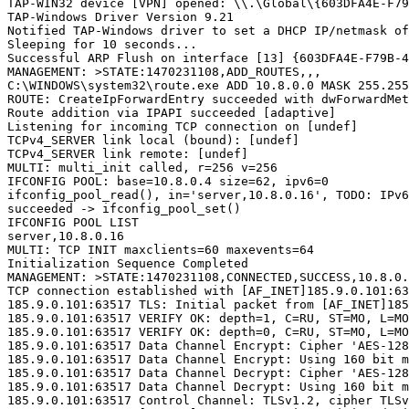
TAP-WIN32 device [VPN] opened: \\.\Global\{603DFA4E-F79
TAP-Windows Driver Version 9.21 

Notified TAP-Windows driver to set a DHCP IP/netmask of
Sleeping for 10 seconds...

Successful ARP Flush on interface [13] {603DFA4E-F79B-4
MANAGEMENT: >STATE:1470231108,ADD_ROUTES,,,

C:\WINDOWS\system32\route.exe ADD 10.8.0.0 MASK 255.255
ROUTE: CreateIpForwardEntry succeeded with dwForwardMet
Route addition via IPAPI succeeded [adaptive]

Listening for incoming TCP connection on [undef]

TCPv4_SERVER link local (bound): [undef]

TCPv4_SERVER link remote: [undef]

MULTI: multi_init called, r=256 v=256

IFCONFIG POOL: base=10.8.0.4 size=62, ipv6=0

ifconfig_pool_read(), in='server,10.8.0.16', TODO: IPv6

succeeded -> ifconfig_pool_set()

IFCONFIG POOL LIST

server,10.8.0.16

MULTI: TCP INIT maxclients=60 maxevents=64

Initialization Sequence Completed

MANAGEMENT: >STATE:1470231108,CONNECTED,SUCCESS,10.8.0.
TCP connection established with [AF_INET]185.9.0.101:63
185.9.0.101:63517 TLS: Initial packet from [AF_INET]185
185.9.0.101:63517 VERIFY OK: depth=1, C=RU, ST=MO, L=MO
185.9.0.101:63517 VERIFY OK: depth=0, C=RU, ST=MO, L=MO
185.9.0.101:63517 Data Channel Encrypt: Cipher 'AES-128
185.9.0.101:63517 Data Channel Encrypt: Using 160 bit m
185.9.0.101:63517 Data Channel Decrypt: Cipher 'AES-128
185.9.0.101:63517 Data Channel Decrypt: Using 160 bit m
185.9.0.101:63517 Control Channel: TLSv1.2, cipher TLSv