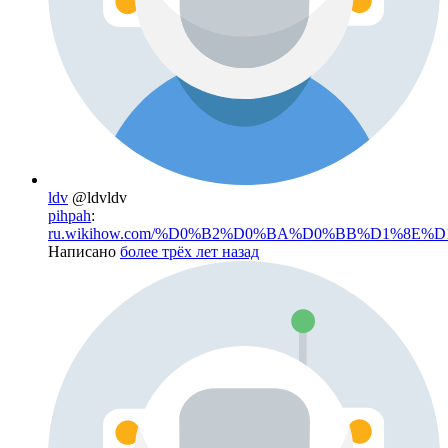
ldv
@ldvldv
pihpah
:
ru.wikihow.com/%D0%B2%D0%BA%D0%BB%D1%8E%D1
Написано
более трёх лет назад