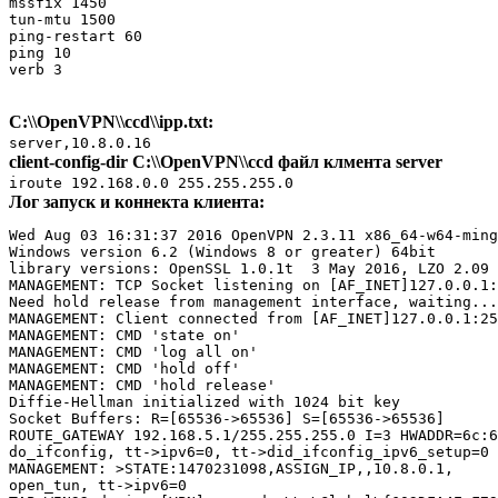
mssfix 1450

tun-mtu 1500

ping-restart 60

ping 10

verb 3
C:\\OpenVPN\\ccd\\ipp.txt:
server,10.8.0.16
client-config-dir C:\\OpenVPN\\ccd файл клмента server
iroute 192.168.0.0 255.255.255.0
Лог запуск и коннекта клиента:
Wed Aug 03 16:31:37 2016 OpenVPN 2.3.11 x86_64-w64-ming
Windows version 6.2 (Windows 8 or greater) 64bit

library versions: OpenSSL 1.0.1t  3 May 2016, LZO 2.09

MANAGEMENT: TCP Socket listening on [AF_INET]127.0.0.1:
Need hold release from management interface, waiting...

MANAGEMENT: Client connected from [AF_INET]127.0.0.1:25
MANAGEMENT: CMD 'state on'

MANAGEMENT: CMD 'log all on'

MANAGEMENT: CMD 'hold off'

MANAGEMENT: CMD 'hold release'

Diffie-Hellman initialized with 1024 bit key

Socket Buffers: R=[65536->65536] S=[65536->65536]

ROUTE_GATEWAY 192.168.5.1/255.255.255.0 I=3 HWADDR=6c:6
do_ifconfig, tt->ipv6=0, tt->did_ifconfig_ipv6_setup=0

MANAGEMENT: >STATE:1470231098,ASSIGN_IP,,10.8.0.1,

open_tun, tt->ipv6=0
