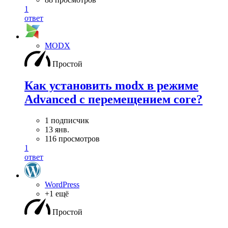
1
ответ
MODX
Простой
Как установить modx в режиме
Advanced с перемещением core?
1 подписчик
13 янв.
116 просмотров
1
ответ
WordPress
+1 ещё
Простой