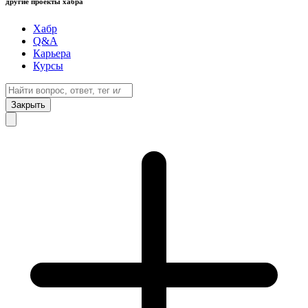
другие проекты хабра
Хабр
Q&A
Карьера
Курсы
Закрыть