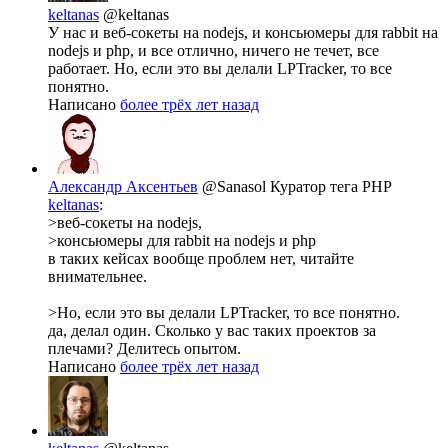
keltanas
@keltanas
У нас и веб-сокеты на nodejs, и консьюмеры для rabbit на
nodejs и php, и все отлично, ничего не течет, все
работает. Но, если это вы делали LPTracker, то все
понятно.
Написано
более трёх лет назад
Александр Аксентьев
@Sanasol
Куратор тега PHP
keltanas
:
>веб-сокеты на nodejs,
>консьюмеры для rabbit на nodejs и php
в таких кейсах вообще проблем нет, читайте
внимательнее.
>Но, если это вы делали LPTracker, то все понятно.
да, делал один. Сколько у вас таких проектов за
плечами? Делитесь опытом.
Написано
более трёх лет назад