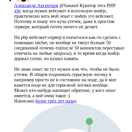
Александр Аксентьев
@Sanasol
Куратор тега PHP
xfg
: когда нужен вебсокет я использую nodejs,
практически весь мой опыт с nodejs это вебсокет.
Поэтому и пишу что куча утечек, даже в простом
сервере, который почти ничего не делает.
На php вебсокет-сервер я попытался как-то сделать с
помощью ratchet, он вообще не тянул больше 50
соединений почему-то(после 50 коннектов переставал
отвечать на любые запросы), в то время когда nodejs
держал сотни, но кушал память.
Не знаю опыт ли тут нужен или что, чтобы не было
утечек. В общем поднимать серьезную логику я
например просто не в состоянии на ноде, да и мне
кажется нода не для серьезной логики вообще.
Может кто-нибудь напишет обратное, у кого опыт
имеется, а моё имхо такое :)
Написано
более трёх лет назад