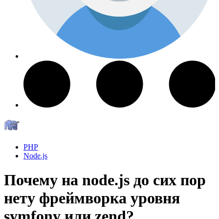
PHP
Node.js
Почему на node.js до сих пор
нету фреймворка уровня
symfony или zend?