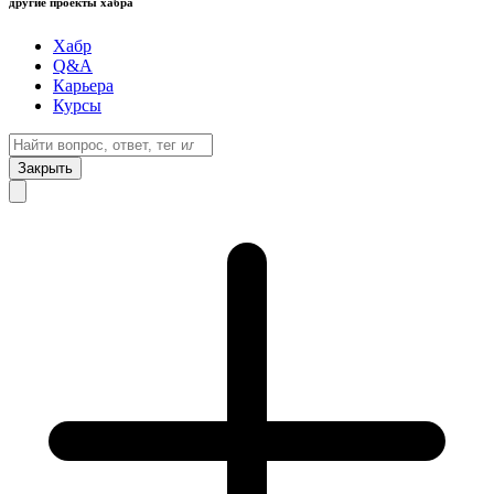
другие проекты хабра
Хабр
Q&A
Карьера
Курсы
Закрыть