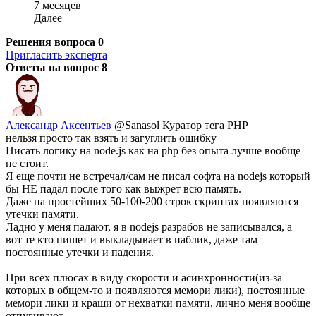
7 месяцев
Далее
Решения вопроса
0
Пригласить эксперта
Ответы на вопрос
8
Александр Аксентьев
@Sanasol
Куратор тега PHP
нельзя просто так взять и загуглить ошибку
Писать логику на node.js как на php без опыта лучше вообще
не стоит.
Я еще почти не встречал/сам не писал софта на nodejs который
бы НЕ падал после того как выжрет всю память.
Даже на простейших 50-100-200 строк скриптах появляются
утечки памяти.
Ладно у меня падают, я в nodejs разрабов не записывался, а
вот те кто пишет и выкладывает в паблик, даже там
постоянные утечки и падения.
При всех плюсах в виду скорости и асинхронности(из-за
которых в общем-то и появляются мемори лики), постоянные
мемори лики и краши от нехватки памяти, лично меня вообще
отпугивают.