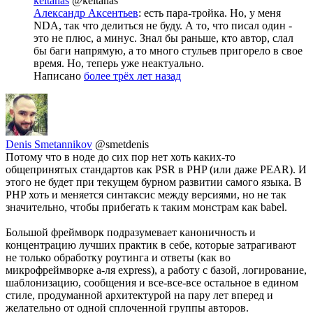
keltanas
@keltanas
Александр Аксентьев
: есть пара-тройка. Но, у меня
NDA, так что делиться не буду. А то, что писал один -
это не плюс, а минус. Знал бы раньше, кто автор, слал
бы баги напрямую, а то много стульев пригорело в свое
время. Но, теперь уже неактуально.
Написано
более трёх лет назад
Denis Smetannikov
@smetdenis
Потому что в ноде до сих пор нет хоть каких-то
общепринятых стандартов как PSR в PHP (или даже PEAR). И
этого не будет при текущем бурном развитии самого языка. В
PHP хоть и меняется синтаксис между версиями, но не так
значительно, чтобы прибегать к таким монстрам как babel.
Большой фреймворк подразумевает каноничность и
концентрацию лучших практик в себе, которые затрагивают
не только обработку роутинга и ответы (как во
микрофреймворке а-ля express), а работу с базой, логирование,
шаблонизацию, сообщения и все-все-все остальное в едином
стиле, продуманной архитектурой на пару лет вперед и
желательно от одной сплоченной группы авторов.