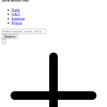
другие проекты хабра
Хабр
Q&A
Карьера
Курсы
Закрыть