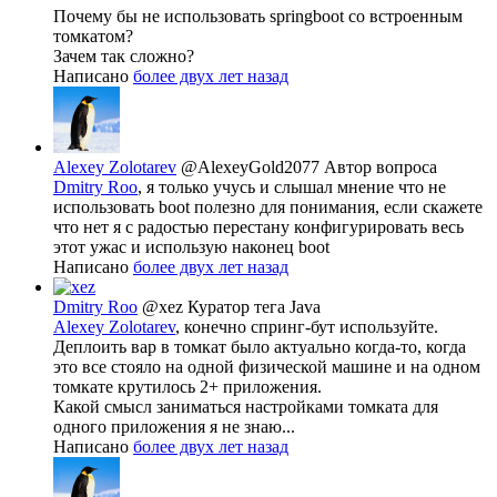
Почему бы не использовать springboot со встроенным
томкатом?
Зачем так сложно?
Написано
более двух лет назад
Alexey Zolotarev
@AlexeyGold2077
Автор вопроса
Dmitry Roo
, я только учусь и слышал мнение что не
использовать boot полезно для понимания, если скажете
что нет я с радостью перестану конфигурировать весь
этот ужас и использую наконец boot
Написано
более двух лет назад
Dmitry Roo
@xez
Куратор тега Java
Alexey Zolotarev
, конечно спринг-бут используйте.
Деплоить вар в томкат было актуально когда-то, когда
это все стояло на одной физической машине и на одном
томкате крутилось 2+ приложения.
Какой смысл заниматься настройками томката для
одного приложения я не знаю...
Написано
более двух лет назад