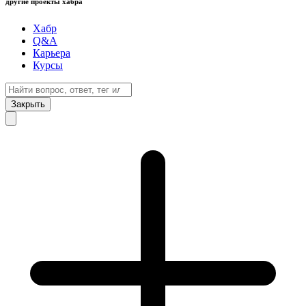
другие проекты хабра
Хабр
Q&A
Карьера
Курсы
Закрыть