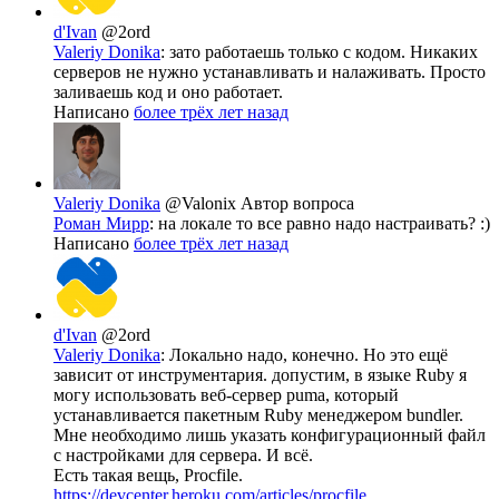
d'Ivan
@2ord
Valeriy Donika
: зато работаешь только с кодом. Никаких
серверов не нужно устанавливать и налаживать. Просто
заливаешь код и оно работает.
Написано
более трёх лет назад
Valeriy Donika
@Valonix
Автор вопроса
Роман Мирр
: на локале то все равно надо настраивать? :)
Написано
более трёх лет назад
d'Ivan
@2ord
Valeriy Donika
: Локально надо, конечно. Но это ещё
зависит от инструментария. допустим, в языке Ruby я
могу использовать веб-сервер puma, который
устанавливается пакетным Ruby менеджером bundler.
Мне необходимо лишь указать конфигурационный файл
с настройками для сервера. И всё.
Есть такая вещь, Procfile.
https://devcenter.heroku.com/articles/procfile