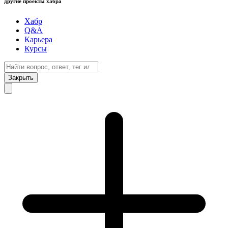
другие проекты хабра
Хабр
Q&A
Карьера
Курсы
Закрыть