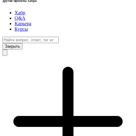
другие проекты хабра
Хабр
Q&A
Карьера
Курсы
Закрыть