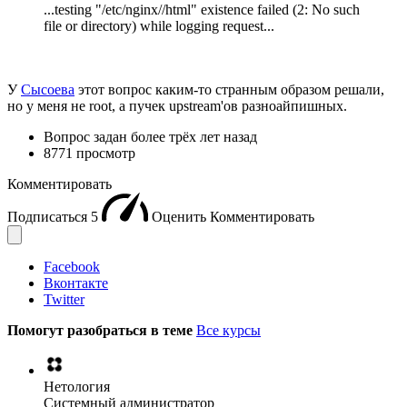
...testing "/etc/nginx//html" existence failed (2: No such
file or directory) while logging request...
У
Сысоева
этот вопрос каким-то странным образом решали,
но у меня не root, а пучек upstream'ов разноайпишных.
Вопрос задан
более трёх лет назад
8771 просмотр
Комментировать
Подписаться
5
Оценить
Комментировать
Facebook
Вконтакте
Twitter
Помогут разобраться в теме
Все курсы
Нетология
Системный администратор