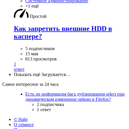
Системное администрирование
+1 ещё
Простой
Как запретить внешние HDD в
каспере?
5 подписчиков
15 мая
813 просмотров
1
ответ
Показать ещё
Загружается…
Самое интересное за 24 часа
Есть ли информация бага дублирования select при
динамическом изменении options в Firefox?
2 подписчика
1 ответ
© Habr
О сервисе