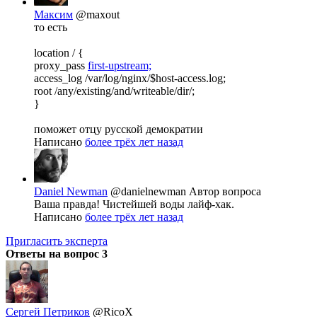
Максим
@maxout
то есть
location / {
proxy_pass
first-upstream;
access_log /var/log/nginx/$host-access.log;
root /any/existing/and/writeable/dir/;
}
поможет отцу русской демократии
Написано
более трёх лет назад
Daniel Newman
@danielnewman
Автор вопроса
Ваша правда! Чистейшей воды лайф-хак.
Написано
более трёх лет назад
Пригласить эксперта
Ответы на вопрос
3
Сергей Петриков
@RicoX