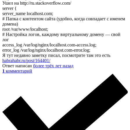
Ушел на http://ru.stackoverflow.com/
server {
server_name localhost.com;
# Папка с контентом сайта (удобно, когда совпадает с именем
домена)
root /var/www/localhost;
# Настройка логов, каждому виртуальному домену — свой
лог
access_log /var/log/nginx/localhost.com-access.log;
error_log /var/log/nginx/localhost.com-error.log;
Я тут недавно заметку писал, посмотрите там это есть
habrahabr.ru/post/164401/
Ответ написан
более трёх лет назад
1
комментарий