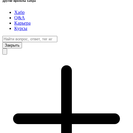
другие проекты хабра
Хабр
Q&A
Карьера
Курсы
Закрыть