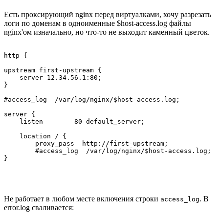
Есть проксирующий nginx перед виртуалками, хочу разрезать
логи по доменам в одноименные $host-access.log файлы
nginx'ом изначально, но что-то не выходит каменный цветок.
http {

upstream first-upstream {

    server 12.34.56.1:80;

}

#access_log  /var/log/nginx/$host-access.log;

server {

    listen        80 default_server;

    location / {

        proxy_pass  http://first-upstream;

        #access_log  /var/log/nginx/$host-access.log;

}
Не работает в любом месте включения строки
. В
access_log
error.log сваливается: