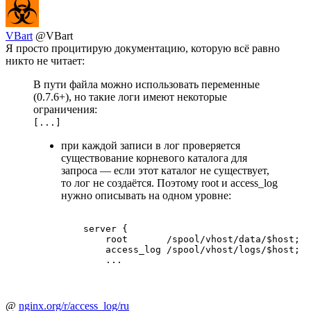
VBart
@VBart
Я просто процитирую документацию, которую всё равно
никто не читает:
В пути файла можно использовать переменные
(0.7.6+), но такие логи имеют некоторые
ограничения:
[...]
при каждой записи в лог проверяется
существование корневого каталога для
запроса — если этот каталог не существует,
то лог не создаётся. Поэтому root и access_log
нужно описывать на одном уровне:
    server {

        root       /spool/vhost/data/$host;

        access_log /spool/vhost/logs/$host;

@
nginx.org/r/access_log/ru