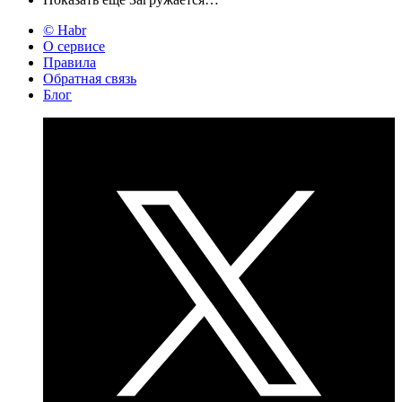
© Habr
О сервисе
Правила
Обратная связь
Блог