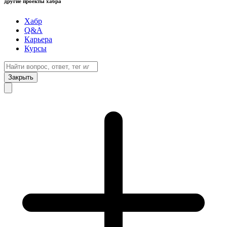
другие проекты хабра
Хабр
Q&A
Карьера
Курсы
Закрыть