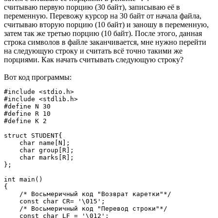
считываю первую порцию (30 байт), записываю её в
переменную. Перевожу курсор на 30 байт от начала файла,
считываю вторую порцию (10 байт) и заношу в переменную,
затем так же третью порцию (10 байт). После этого, данная
строка символов в файле заканчивается, мне нужно перейти
на следующую строку и считать всё точно такими же
порциями. Как начать считывать следующую строку?
Вот код программы:
#include <stdio.h>

#include <stdlib.h>

#define N 30

#define R 10

#define K 2

struct STUDENT{

    char name[N];

    char group[R];

    char marks[R];

};

int main()

{

    /* Восьмеричный код "Возврат каретки"*/

    const char CR= '\015';

    /* Восьмеричный код "Перевод строки"*/

    const char LF = '\012';
