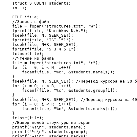
    struct STUDENT students;

    int i;

    FILE *file;

    //Запись в файл

    file = fopen("structures.txt", "w");

    fprintf(file, "Korobkov N.V.");

    fseek(file, N, SEEK_SET);

    fprintf(file, "IST-151");

    fseek(file, N+R, SEEK_SET);

    fprintf(file, "5 3 4 5 1");

    fclose(file);

    //Чтение из файла

    file = fopen("structures.txt", "r");

    for (i = 0; i < N; i++){

        fscanf(file, "%c", &students.name[i]);

    }

    fseek(file, N, SEEK_SET); //Перевод курсора на 30 б
    for (i = 0; i < R; i++){

        fscanf(file, "%c", &students.group[i]);

    }

    fseek(file, N+R, SEEK_SET); //Перевод курсора на 40
    for (i = 0; i < R; i++){

        fscanf(file, "%c", &students.marks[i]);

    }

    fclose(file);

    //Вывод полей структуры на экран

    printf("%s\n", students.name);

    printf("%s\n", students.group);

    printf("%s\n", students.marks);
