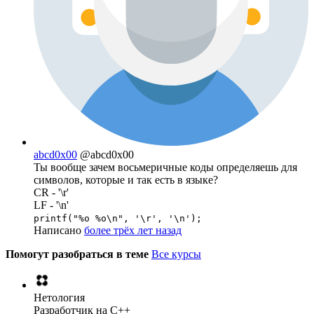
abcd0x00
@abcd0x00
Ты вообще зачем восьмеричные коды определяешь для
символов, которые и так есть в языке?
CR - '\r'
LF - '\n'
printf("%o %o\n", '\r', '\n');
Написано
более трёх лет назад
Помогут разобраться в теме
Все курсы
Нетология
Разработчик на C++