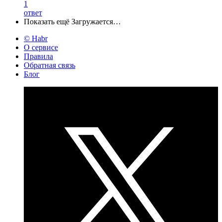
1
ответ
Показать ещё
Загружается…
© Habr
О сервисе
Правила
Обратная связь
Блог