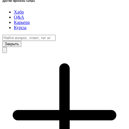
другие проекты хабра
Хабр
Q&A
Карьера
Курсы
Закрыть