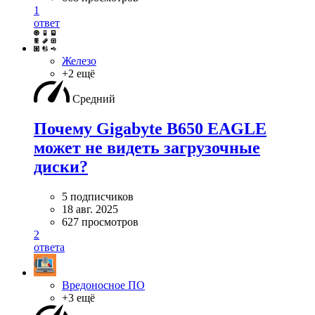
1
ответ
Железо
+2 ещё
Средний
Почему Gigabyte B650 EAGLE
может не видеть загрузочные
диски?
5 подписчиков
18 авг. 2025
627 просмотров
2
ответа
Вредоносное ПО
+3 ещё