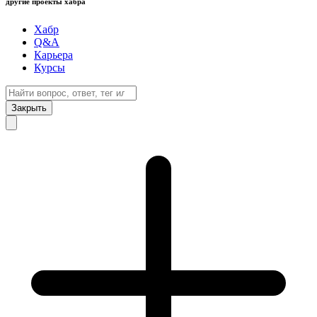
другие проекты хабра
Хабр
Q&A
Карьера
Курсы
Закрыть