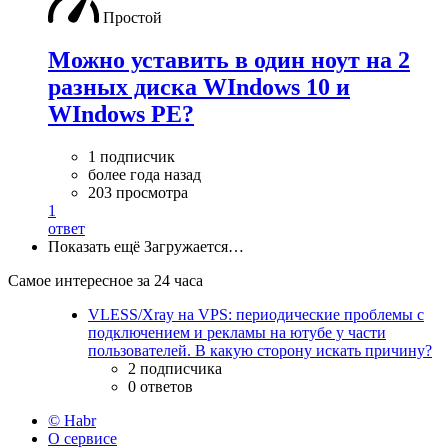
Простой
Можно уставить в один ноут на 2
разных диска WIndows 10 и
WIndows PE?
1 подписчик
более года назад
203 просмотра
1
ответ
Показать ещё
Загружается…
Самое интересное за 24 часа
VLESS/Xray на VPS: периодические проблемы с
подключением и рекламы на ютубе у части
пользователей. В какую сторону искать причину?
2 подписчика
0 ответов
© Habr
О сервисе