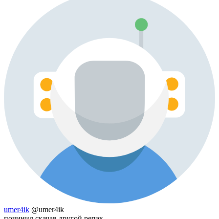
umer4ik
@umer4ik
починил скачав другой репак