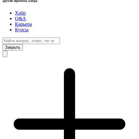
другие проекты хабра
Хабр
Q&A
Карьера
Курсы
Закрыть