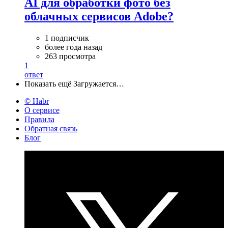
AI для обработки фото без
облачных сервисов Adobe?
1 подписчик
более года назад
263 просмотра
1
ответ
Показать ещё
Загружается…
© Habr
О сервисе
Правила
Обратная связь
Блог