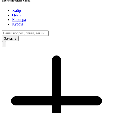
другие проекты хабра
Хабр
Q&A
Карьера
Курсы
Закрыть