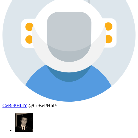
CeBePHblY
@CeBePHblY