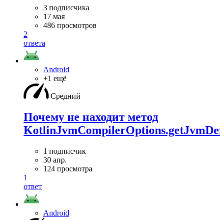
3 подписчика
17 мая
486 просмотров
2
ответа
Android
+1 ещё
Средний
Почему не находит метод
KotlinJvmCompilerOptions.getJvmDef
1 подписчик
30 апр.
124 просмотра
1
ответ
Android