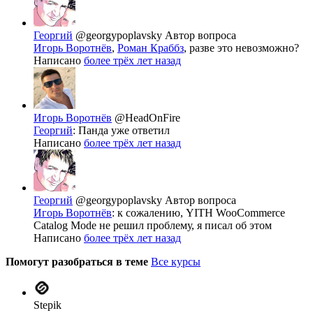
Георгий
@georgypoplavsky
Автор вопроса
Игорь Воротнёв
,
Роман Краббз
, разве это невозможно?
Написано
более трёх лет назад
Игорь Воротнёв
@HeadOnFire
Георгий
: Панда уже ответил
Написано
более трёх лет назад
Георгий
@georgypoplavsky
Автор вопроса
Игорь Воротнёв
: к сожалению, YITH WooCommerce
Catalog Mode не решил проблему, я писал об этом
Написано
более трёх лет назад
Помогут разобраться в теме
Все курсы
Stepik