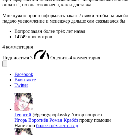
оплаты", но она отключена, как и доставка.
Мне нужно просто оформлять заказы/заявки чтобы на имейл
падало уведомление и менеджер дальше сам связывался бы.
Вопрос задан
более трёх лет назад
14749 просмотров
4
комментария
Подписаться
3
Оценить
4
комментария
Facebook
Вконтакте
Twitter
Георгий
@georgypoplavsky
Автор вопроса
Игорь Воротнёв
Роман Краббз
прошу помощи
Написано
более трёх лет назад