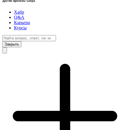
другие проекты хабра
Хабр
Q&A
Карьера
Курсы
Закрыть