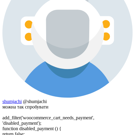
shumjachi
@shumjachi
можна так спробувати
add_filter('woocommerce_cart_needs_payment',
'disabled_payment');
function disabled_payment () {
return false;