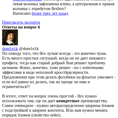
левая колонка зафлоачена влево, а центральная и правая
колонки с атрибутом flexbox?
Написано
более трёх лет назад
Пригласить эксперта
Ответы на вопрос
6
dom1n1k
@dom1n1k
По поводу того, что flex лучше всегда - это конечно чушь.
Есть много простых ситуаций, когда он не дает никакого
профита, тогда как старый добрый float решает проблему
целиком. Флекс, конечно, тоже решит - но с побочными
эффектами в виде неполной кроссбраузерности.
Предложения при этом делать фоллбеки на флоатах умиляют -
если всё равно их делать, так не проще ли ими и
ограничиться?!
В итоге, ответ на вопрос очень простой - flex нужно
использовать там, где он дает
конкретные
преимущества.
Самое очевидное - нужно автораспределение ширины блоков
с подстройкой к ширине контента. Или вам нужно менять
порядок блоков (свойство order).