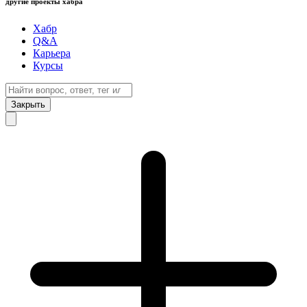
другие проекты хабра
Хабр
Q&A
Карьера
Курсы
Закрыть