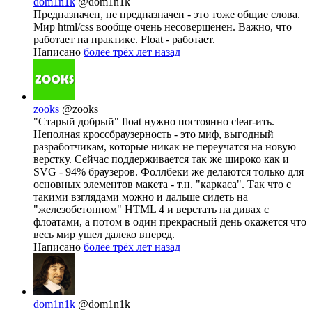
dom1n1k
@dom1n1k
Предназначен, не предназначен - это тоже общие слова.
Мир html/css вообще очень несовершенен. Важно, что
работает на практике. Float - работает.
Написано
более трёх лет назад
zooks
@zooks
"Старый добрый" float нужно постоянно clear-ить.
Неполная кроссбраузерность - это миф, выгодный
разработчикам, которые никак не переучатся на новую
верстку. Сейчас поддерживается так же широко как и
SVG - 94% браузеров. Фоллбеки же делаются только для
основных элементов макета - т.н. "каркаса". Так что с
такими взглядами можно и дальше сидеть на
"железобетонном" HTML 4 и верстать на дивах с
флоатами, а потом в один прекрасный день окажется что
весь мир ушел далеко вперед.
Написано
более трёх лет назад
dom1n1k
@dom1n1k