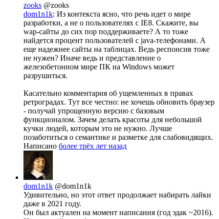
zooks
@zooks
dom1n1k
: Из контекста ясно, что речь идет о мире
разработки, а не о пользователях с IE8. Скажите, вы
wap-сайты до сих пор поддерживаете? А то тоже
найдется процент пользователей с java-телефонами. А
еще надежнее сайты на таблицах. Ведь респонсив тоже
не нужен? Иначе ведь и представление о
железобетонном мире ПК на Windows может
разрушиться.
Касательно комментария об ущемленных в правах
ретроградах. Тут все честно: не хочешь обновить браузер
- получай упрощенную версию с базовым
функционалом. Зачем делать красоты для небольшой
кучки людей, которым это не нужно. Лучше
позаботиться о семантике и разметке для слабовидящих.
Написано
более трёх лет назад
dom1n1k
@dom1n1k
Удивительно, но этот ответ продолжает набирать лайки
даже в 2021 году.
Он был актуален на момент написания (год эдак ~2016).