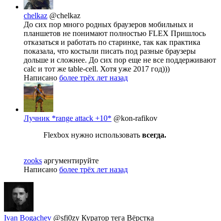
chelkaz
@chelkaz
До сих пор много родных браузеров мобильных и
планшетов не понимают полностью FLEX Пришлось
отказаться и работать по старинке, так как практика
показала, что костыли писать под разные браузеры
дольше и сложнее. До сих пор еще не все поддерживают
calc и тот же table-cell. Хотя уже 2017 год)))
Написано
более трёх лет назад
Лучник *range attack +10*
@kon-rafikov
Flexbox нужно использовать
всегда.
zooks
аргументируйте
Написано
более трёх лет назад
Ivan Bogachev
@sfi0zy
Куратор тега Вёрстка