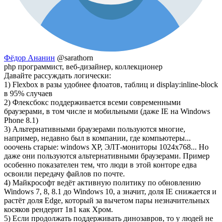
Фёдор Ананин
@sarathorn
php программист, веб-дизайнер, коллекционер
Давайте рассуждать логически:
1) Flexbox в разы удобнее флоатов, таблиц и display:inline-block
в 95% случаев
2) Флексбокс поддерживается всеми современными
браузерами, в том числе и мобильными (даже IE на Windows
Phone 8.1)
3) Альтернативными браузерами пользуются многие,
например, недавно был в компании, где компьютеры...
ооочень старые: windows XP, ЭЛТ-мониторы 1024х768... Но
даже они пользуются альтернативными браузерами. Пример
особенно показателен тем, что люди в этой конторе едва
освоили передачу файлов по почте.
4) Майкрософт ведёт активную политику по обновлению
Windows 7, 8, 8.1 до Windows 10, а значит, доля IE снижается и
растёт доля Edge, который за вычетом пары незначительных
косяков рендерит 1в1 как Хром.
5) Если продолжать поддерживать динозавров, то у людей не