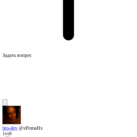
Задать вопрос
bro-dev
@xPomaHx
1vs9