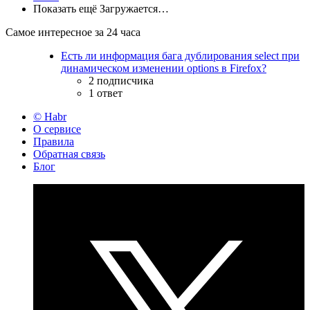
Показать ещё
Загружается…
Самое интересное за 24 часа
Есть ли информация бага дублирования select при
динамическом изменении options в Firefox?
2 подписчика
1 ответ
© Habr
О сервисе
Правила
Обратная связь
Блог