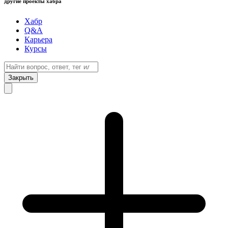
другие проекты хабра
Хабр
Q&A
Карьера
Курсы
Закрыть