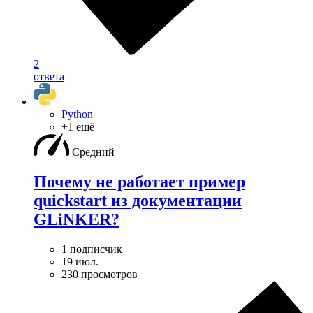
2
ответа
Python
+1 ещё
Средний
Почему не работает пример
quickstart из документации
GLiNKER?
1 подписчик
19 июл.
230 просмотров