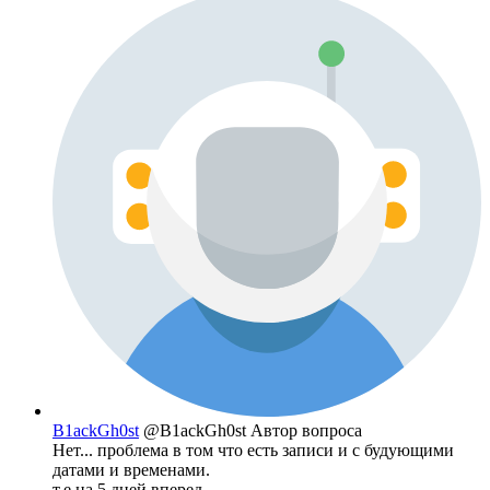
B1ackGh0st
@B1ackGh0st
Автор вопроса
Нет... проблема в том что есть записи и с будующими
датами и временами.
т.е на 5 дней вперед