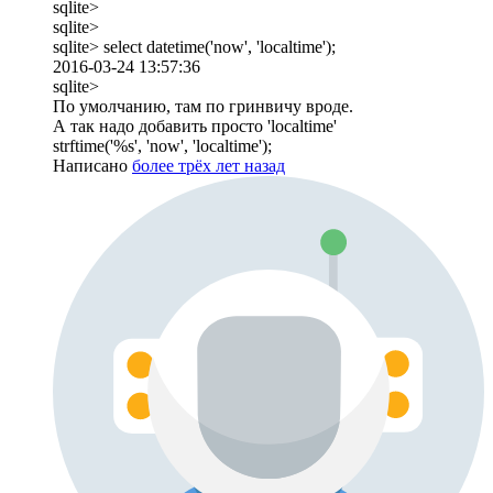
sqlite>
sqlite>
sqlite> select datetime('now', 'localtime');
2016-03-24 13:57:36
sqlite>
По умолчанию, там по гринвичу вроде.
А так надо добавить просто 'localtime'
strftime('%s', 'now', 'localtime');
Написано
более трёх лет назад