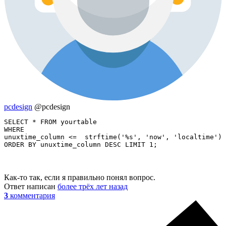
pcdesign
@pcdesign
SELECT * FROM yourtable 

WHERE 

unuxtime_column <=  strftime('%s', 'now', 'localtime')

ORDER BY unuxtime_column DESC LIMIT 1;
Как-то так, если я правильно понял вопрос.
Ответ написан
более трёх лет назад
3
комментария