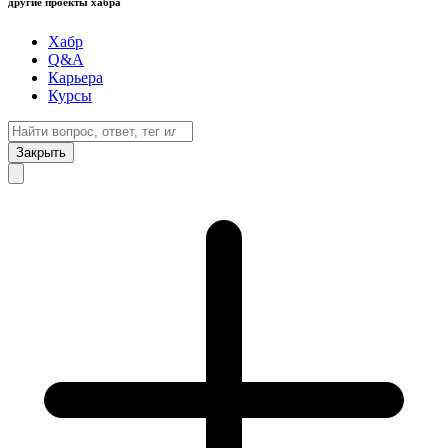
другие проекты хабра
Хабр
Q&A
Карьера
Курсы
Закрыть