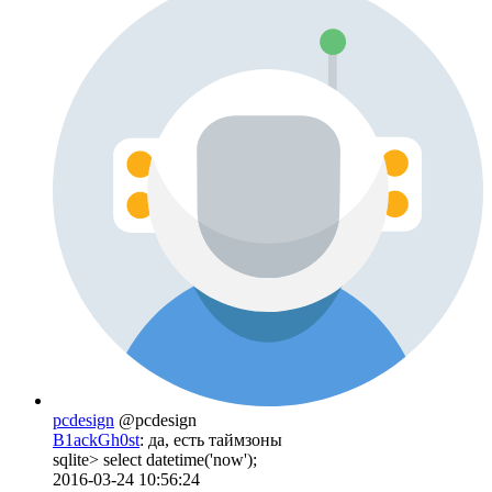
pcdesign
@pcdesign
B1ackGh0st
: да, есть таймзоны
sqlite> select datetime('now');
2016-03-24 10:56:24