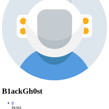
B1ackGh0st
0
вклад