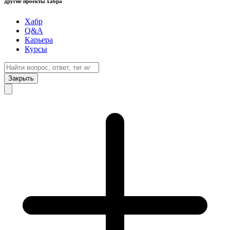
другие проекты хабра
Хабр
Q&A
Карьера
Курсы
Закрыть