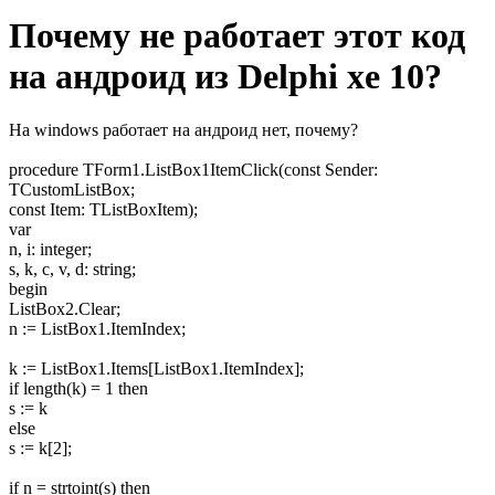
Почему не работает этот код
на андроид из Delphi xe 10?
На windows работает на андроид нет, почему?
procedure TForm1.ListBox1ItemClick(const Sender:
TCustomListBox;
const Item: TListBoxItem);
var
n, i: integer;
s, k, c, v, d: string;
begin
ListBox2.Clear;
n := ListBox1.ItemIndex;
k := ListBox1.Items[ListBox1.ItemIndex];
if length(k) = 1 then
s := k
else
s := k[2];
if n = strtoint(s) then