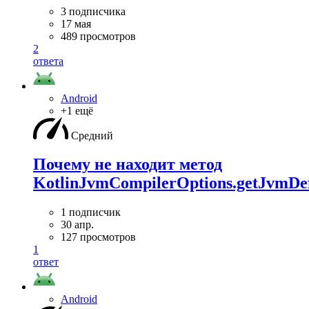
3 подписчика
17 мая
489 просмотров
2
ответа
Android
+1 ещё
Средний
Почему не находит метод
KotlinJvmCompilerOptions.getJvmDef
1 подписчик
30 апр.
127 просмотров
1
ответ
Android