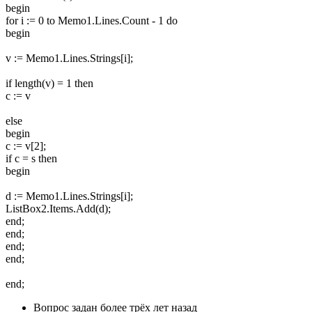
begin
for i := 0 to Memo1.Lines.Count - 1 do
begin
v := Memo1.Lines.Strings[i];
if length(v) = 1 then
c := v
else
begin
c := v[2];
if c = s then
begin
d := Memo1.Lines.Strings[i];
ListBox2.Items.Add(d);
end;
end;
end;
end;
end;
Вопрос задан
более трёх лет назад