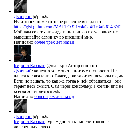
Дмитрий
@plin2s
Ну и конечно же готовое решение всегда есть
https://gist.github.com/MAFLO321/c4a2d4f1e3af2614c7d2
Мой вам совет - никогда и ни при каких условиях не
вывешивайте админку во внешний мир.
Написано
более трёх лет назад
Кирилл Казаков
@mausspb
Автор вопроса
Дмитрий
: конечно хочу знать, потому и спросил. Не
нашел к сожалению. Благодарю за ответ, вечером изучу.
Если не вешать, то как же тогда к ней обращаться , она
теряет весь смысл. Сам через консольку, а хозяин впс не
всегда хочет лезть в ssh.
Написано
более трёх лет назад
Дмитрий
@plin2s
Кирилл Казаков
: vpn + доступ к панели только с
доверенных адресов.