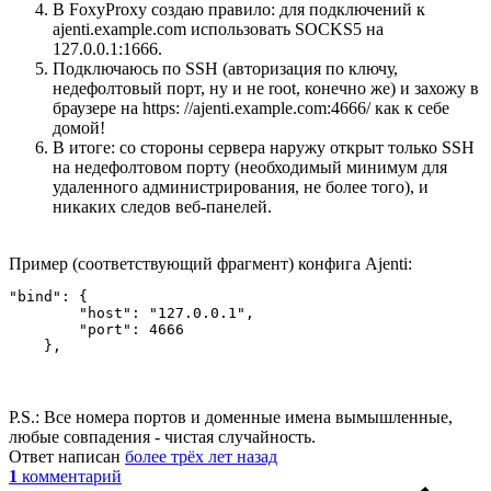
В FoxyProxy создаю правило: для подключений к
ajenti.example.com использовать SOCKS5 на
127.0.0.1:1666.
Подключаюсь по SSH (авторизация по ключу,
недефолтовый порт, ну и не root, конечно же) и захожу в
браузере на https: //ajenti.example.com:4666/ как к себе
домой!
В итоге: со стороны сервера наружу открыт только SSH
на недефолтовом порту (необходимый минимум для
удаленного администрирования, не более того), и
никаких следов веб-панелей.
Пример (соответствующий фрагмент) конфига Ajenti:
"bind": {

        "host": "127.0.0.1", 

        "port": 4666

    },
P.S.: Все номера портов и доменные имена вымышленные,
любые совпадения - чистая случайность.
Ответ написан
более трёх лет назад
1
комментарий