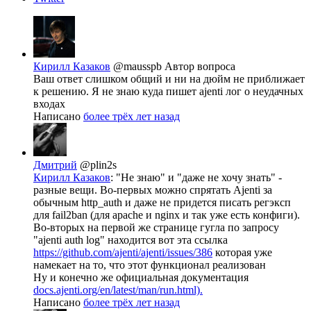
Кирилл Казаков
@mausspb
Автор вопроса
Ваш ответ слишком общий и ни на дюйм не приближает
к решению. Я не знаю куда пишет ajenti лог о неудачных
входах
Написано
более трёх лет назад
Дмитрий
@plin2s
Кирилл Казаков
: "Не знаю" и "даже не хочу знать" -
разные вещи. Во-первых можно спрятать Ajenti за
обычным http_auth и даже не придется писать регэксп
для fail2ban (для apache и nginx и так уже есть конфиги).
Во-вторых на первой же странице гугла по запросу
"ajenti auth log" находится вот эта ссылка
https://github.com/ajenti/ajenti/issues/386
которая уже
намекает на то, что этот функционал реализован
Ну и конечно же официальная документация
docs.ajenti.org/en/latest/man/run.html).
Написано
более трёх лет назад