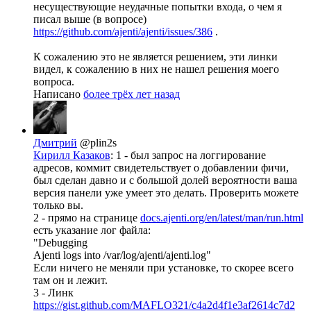
несуществующие неудачные попытки входа, о чем я
писал выше (в вопросе)
https://github.com/ajenti/ajenti/issues/386
.
К сожалению это не является решением, эти линки
видел, к сожалению в них не нашел решения моего
вопроса.
Написано
более трёх лет назад
Дмитрий
@plin2s
Кирилл Казаков
: 1 - был запрос на логгирование
адресов, коммит свидетельствует о добавлении фичи,
был сделан давно и с большой долей вероятности ваша
версия панели уже умеет это делать. Проверить можете
только вы.
2 - прямо на странице
docs.ajenti.org/en/latest/man/run.html
есть указание лог файла:
"Debugging
Ajenti logs into /var/log/ajenti/ajenti.log"
Если ничего не меняли при установке, то скорее всего
там он и лежит.
3 - Линк
https://gist.github.com/MAFLO321/c4a2d4f1e3af2614c7d2