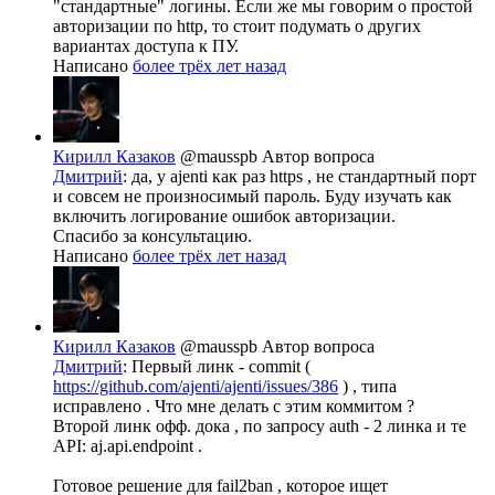
"стандартные" логины. Если же мы говорим о простой
авторизации по http, то стоит подумать о других
вариантах доступа к ПУ.
Написано
более трёх лет назад
Кирилл Казаков
@mausspb
Автор вопроса
Дмитрий
: да, у ajenti как раз https , не стандартный порт
и совсем не произносимый пароль. Буду изучать как
включить логирование ошибок авторизации.
Спасибо за консультацию.
Написано
более трёх лет назад
Кирилл Казаков
@mausspb
Автор вопроса
Дмитрий
: Первый линк - commit (
https://github.com/ajenti/ajenti/issues/386
) , типа
исправлено . Что мне делать с этим коммитом ?
Второй линк офф. дока , по запросу auth - 2 линка и те
API: aj.api.endpoint .
Готовое решение для fail2ban , которое ищет