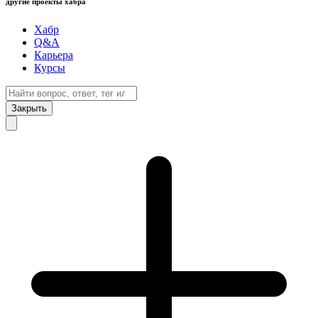
другие проекты хабра
Хабр
Q&A
Карьера
Курсы
Закрыть