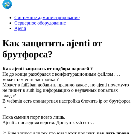
Системное администрирование
Серверное оборудование
Ajenti
Как защитить ajenti от
брутфорса?
Как ajenti защитить от подбора паролей ?
Не до конца разобрался с конфигурационным файлом ... ,
может там есть настройка ?
Может в fail2ban добавить правило какое , но ajenti почему-то
не пишет в auth.log информацию о неудачных попытках
входа?
В webmin есть стандартная настройка блочить ip от брутфорса
...
Пока сменил порт всего лишь.
Ajenti - последняя версия. Доступ к ssh есть .
2) Еще вопрос для тех кто юзал этот продукт,
как дать права