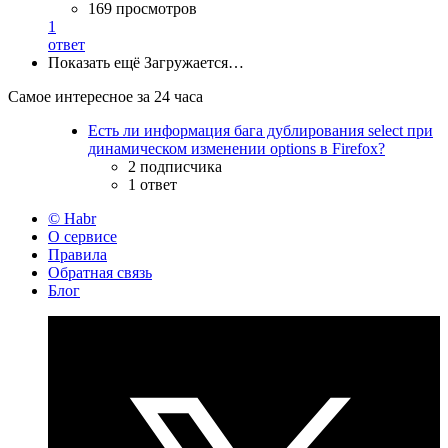
169 просмотров
1
ответ
Показать ещё
Загружается…
Самое интересное за 24 часа
Есть ли информация бага дублирования select при
динамическом изменении options в Firefox?
2 подписчика
1 ответ
© Habr
О сервисе
Правила
Обратная связь
Блог