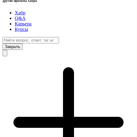
другие проекты хабра
Хабр
Q&A
Карьера
Курсы
Закрыть