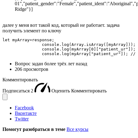
01","patient_gender":"Female","patient_ident":"Aboriginal","p
Ridge"}]
далее у меня вот такой код, который не работает. задача
получить элемент по ключу
let myArray=response;

                console.log(Array.isArray([myArray])); 
                console.log(myArray[0]["patient_ur"]); 
                console.log(myArray["patient_ur"]); // 
Вопрос задан
более трёх лет назад
206 просмотров
Комментировать
Подписаться
2
Оценить
Комментировать
Facebook
Вконтакте
Twitter
Помогут разобраться в теме
Все курсы