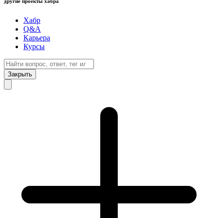
другие проекты хабра
Хабр
Q&A
Карьера
Курсы
Закрыть