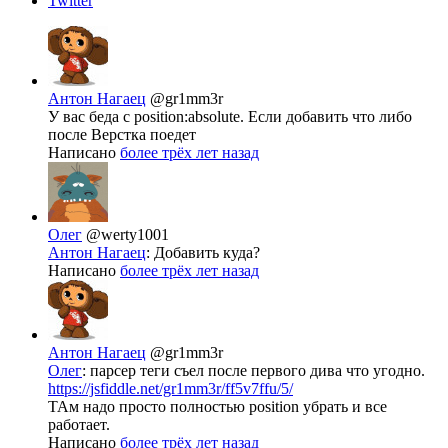
Twitter
Антон Нагаец
@gr1mm3r
У вас беда с position:absolute. Если добавить что либо
после Верстка поедет
Написано
более трёх лет назад
Олег
@werty1001
Антон Нагаец
: Добавить куда?
Написано
более трёх лет назад
Антон Нагаец
@gr1mm3r
Олег
: парсер теги съел после первого дива что угодно.
https://jsfiddle.net/gr1mm3r/ff5v7ffu/5/
ТАм надо просто полностью position убрать и все
работает.
Написано
более трёх лет назад