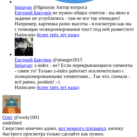
ligisayan
@ligisayan
Автор вопроса
Евгений Бакулин
не нужно общих ответов - вы явно в
задание не углублялись - там не все так очевидно!
Например, картинка разно высоты - я посмотрю как вы
с помощью позиционирования текст под ней разместите
Написано
более трёх лет назад
Евгений Бакулин
@stranger2015
ligisayan
: z-index - не? Если перекрывающиеся элементы
- самое то! Только z-index работает исключительно с
позиционированными элементами... Так что, сначала -
всё равно, position! :-)
Написано
более трёх лет назад
Олег
@werty1001
undefined
Сверстано конечно адово,
вот немного поправил
, кнопку
быстрого просмотра только сделайте как нужно.