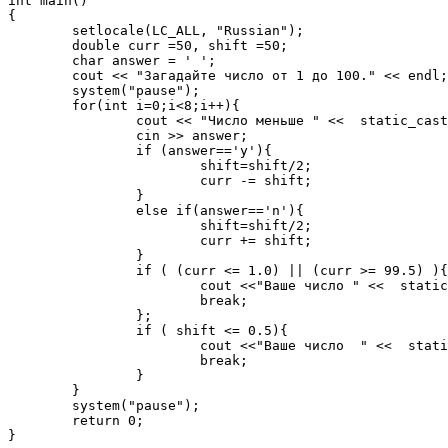
int main()

{

	setlocale(LC_ALL, "Russian");

	double curr =50, shift =50;

	char answer = ' ';

	cout << "Загадайте число от 1 до 100." << endl;

	system("pause");

	for(int i=0;i<8;i++){

		cout << "Число меньше " <<  static_cast<int>(curr + 0.5) << "?(y,n)";

		cin >> answer;

		if (answer=='y'){ 

			shift=shift/2; 

			curr -= shift; 

		} 

		else if(answer=='n'){ 

			shift=shift/2; 

			curr += shift; 

		}

		if ( (curr <= 1.0) || (curr >= 99.5) ){ 

			cout <<"Ваше число " <<  static_cast<int>(curr + 0.5) << endl; 

			break;

		};

		if ( shift <= 0.5){ 

			cout <<"Ваше число  " <<  static_cast<int>(curr) << endl; 

			break;

		}

	}

	system("pause");

	return 0;

}