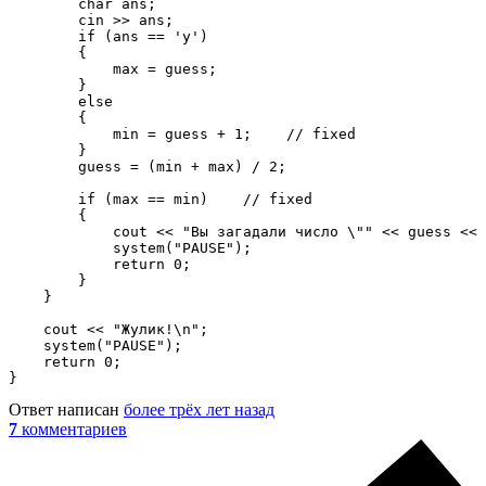
        char ans;

        cin >> ans;

        if (ans == 'y')

        {

            max = guess;

        }

        else

        {

            min = guess + 1;    // fixed

        }

        guess = (min + max) / 2;

        if (max == min)    // fixed

        {

            cout << "Вы загадали число \"" << guess << 
            system("PAUSE");

            return 0;

        }

    }

    cout << "Жулик!\n";

    system("PAUSE");

    return 0;

}
Ответ написан
более трёх лет назад
7
комментариев