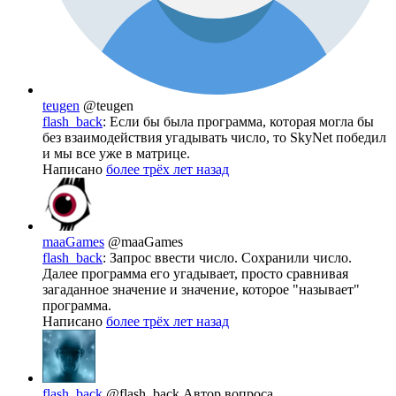
teugen
@teugen
flash_back
: Если бы была программа, которая могла бы
без взаимодействия угадывать число, то SkyNet победил
и мы все уже в матрице.
Написано
более трёх лет назад
maaGames
@maaGames
flash_back
: Запрос ввести число. Сохранили число.
Далее программа его угадывает, просто сравнивая
загаданное значение и значение, которое "называет"
программа.
Написано
более трёх лет назад
flash_back
@flash_back
Автор вопроса