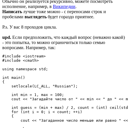
Обычно он реализуется рекурсивно, можете посмотреть
исполнение, например, в
Википедии
.
Написать
лучше тоже можно - с переносами строк и
пробелами
выглядеть
будет гораздо приятнее.
P.s. У вас 8 проходов цикла.
upd.
Если предположить, что каждый вопрос (неважно какой)
- это попытка, то можно ограничиться только семью
вопросами. Например, так:
#include <iostream>

#include <cmath>

using namespace std;

int main()

{

    setlocale(LC_ALL, "Russian");

    int min = 1, max = 100;

    cout << "Загадайте число от " << min << " до " << m
    int guess = (min + max) / 2, count = (int) ceil(std
    for (int i = 0; i < count; ++i)

    {

        cout << "Загаданное число меньше или равно " <<