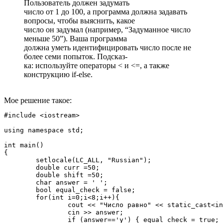
Пользователь должен задумать
число от 1 до 100, а программа должна задавать
вопросы, чтобы выяснить, какое
число он задумал (например, “Задуманное число
меньше 50”). Ваша программа
должна уметь идентифицировать число после не
более семи попыток. Подсказ-
ка: используйте операторы < и <=, а также
конструкцию if-else.
Мое решение такое:
#include <iostream>

using namespace std;

int main()

{

	setlocale(LC_ALL, "Russian");

	double curr =50;

	double shift =50;

	char answer = ' ';

	bool equal_check = false;

	for(int i=0;i<8;i++){

		cout << "Число равно" << static_cast<int>(curr + 0.5) <<"?(y,n)";

		cin >> answer;

		if (answer=='y') { equal_check = true; break; }
