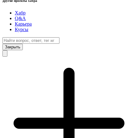
другие проекты хабра
Хабр
Q&A
Карьера
Курсы
Закрыть