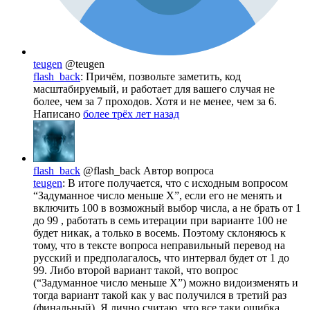
teugen
@teugen
flash_back
: Причём, позвольте заметить, код
масштабируемый, и работает для вашего случая не
более, чем за 7 проходов. Хотя и не менее, чем за 6.
Написано
более трёх лет назад
flash_back
@flash_back
Автор вопроса
teugen
: В итоге получается, что с исходным вопросом
“Задуманное число меньше X”, если его не менять и
включить 100 в возможный выбор числа, а не брать от 1
до 99 , работать в семь итерации при варианте 100 не
будет никак, а только в восемь. Поэтому склоняюсь к
тому, что в тексте вопроса неправильный перевод на
русский и предполагалось, что интервал будет от 1 до
99. Либо второй вариант такой, что вопрос
(“Задуманное число меньше X”) можно видоизменять и
тогда вариант такой как у вас получился в третий раз
(финальный). Я лично считаю, что все таки ошибка