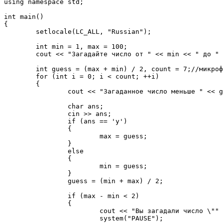
using namespace std;

int main()

{

	setlocale(LC_ALL, "Russian");

	int min = 1, max = 100;

	cout << "Загадайте число от " << min << " до " << (max - 1) << ".\n";  //микрофикс

	int guess = (max + min) / 2, count = 7;//микрофикс (C++98)

	for (int i = 0; i < count; ++i)

	{

		cout << "Загаданное число меньше " << guess << "? (y/n)\n";

		char ans;

		cin >> ans;

		if (ans == 'y')

		{

			max = guess;

		}

		else

		{

			min = guess;

		}

		guess = (min + max) / 2;

		if (max - min < 2)

		{

			cout << "Вы загадали число \"" << guess << "\".\n";

			system("PAUSE");
