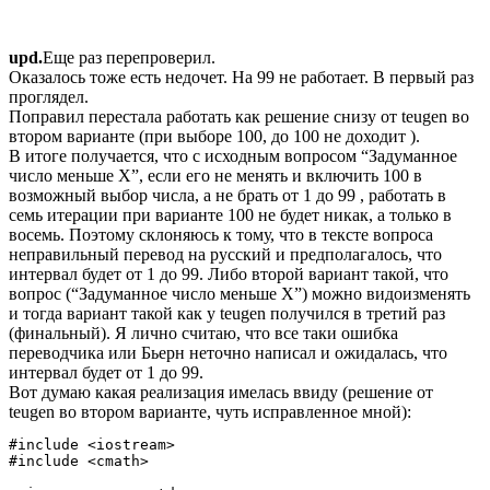
upd.
Еще раз перепроверил.
Оказалось тоже есть недочет. На 99 не работает. В первый раз
проглядел.
Поправил перестала работать как решение снизу от teugen во
втором варианте (при выборе 100, до 100 не доходит ).
В итоге получается, что с исходным вопросом “Задуманное
число меньше X”, если его не менять и включить 100 в
возможный выбор числа, а не брать от 1 до 99 , работать в
семь итерации при варианте 100 не будет никак, а только в
восемь. Поэтому склоняюсь к тому, что в тексте вопроса
неправильный перевод на русский и предполагалось, что
интервал будет от 1 до 99. Либо второй вариант такой, что
вопрос (“Задуманное число меньше X”) можно видоизменять
и тогда вариант такой как у teugen получился в третий раз
(финальный). Я лично считаю, что все таки ошибка
переводчика или Бьерн неточно написал и ожидалась, что
интервал будет от 1 до 99.
Вот думаю какая реализация имелась ввиду (решение от
teugen во втором варианте, чуть исправленное мной):
#include <iostream>

#include <cmath>
