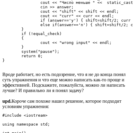
		cout << "Число меньше " <<  static_cast<int>(curr + 0.5) << "?(y,n)";

		cin >> answer;

		cout << "shift" << shift << endl;

		cout << "curr" << curr << endl;

		if (answer=='y') { shift=shift/2; curr -= shift; } 

		else if(answer=='n') { shift=shift/2; curr += shift; } 

	}

	if (!equal_check)

	{

		cout << "wrong input" << endl;

	}

	system("pause");

	return 0;

}
Вроде работает, но есть подозрение, что я не до конца понял
суть упражнения и что еще можно написать как-то проще и
эффективней. Подскажите, пожалуйста, можно ли написать
лучше? И правильно ли я понял задачу?
upd.
Короче сам похоже нашел решение, которое подходит
условиям упражнения:
#include <iostream>

using namespace std;
