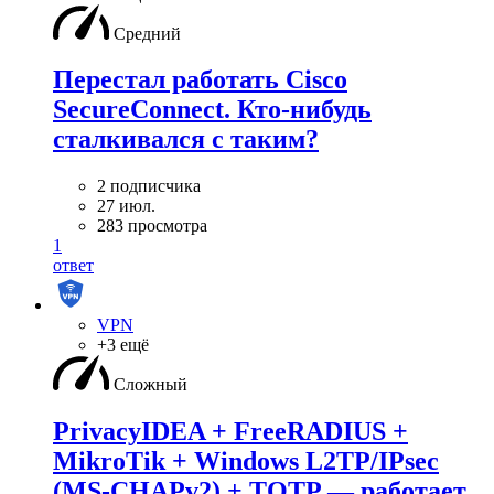
Средний
Перестал работать Cisco
SecureConnect. Кто-нибудь
сталкивался с таким?
2 подписчика
27 июл.
283 просмотра
1
ответ
VPN
+3 ещё
Сложный
PrivacyIDEA + FreeRADIUS +
MikroTik + Windows L2TP/IPsec
(MS-CHAPv2) + TOTP — работает