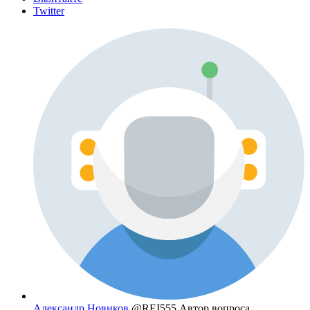
Twitter
Александр Новиков
@REI555
Автор вопроса