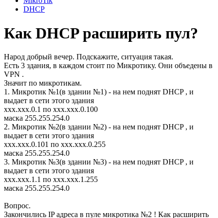
MikroTik
DHCP
Как DHCP расширить пул?
Народ добрый вечер. Подскажите, ситуация такая.
Есть 3 здания, в каждом стоит по Микротику. Они объедены в
VPN .
Значит по микротикам.
1. Микротик №1(в здании №1) - на нем поднят DHCP , и
выдает в сети этого здания
ххх.ххх.0.1 по ххх.ххх.0.100
маска 255.255.254.0
2. Микротик №2(в здании №2) - на нем поднят DHCP , и
выдает в сети этого здания
ххх.ххх.0.101 по ххх.ххх.0.255
маска 255.255.254.0
3. Микротик №3(в здании №3) - на нем поднят DHCP , и
выдает в сети этого здания
ххх.ххх.1.1 по ххх.ххх.1.255
маска 255.255.254.0
Вопрос.
Закончились IP адреса в пуле микротика №2 ! Как расширить