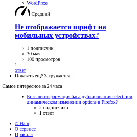
WordPress
Средний
Не отображается шрифт на
мобильных устройствах?
1 подписчик
30 мая
100 просмотров
1
ответ
Показать ещё
Загружается…
Самое интересное за 24 часа
Есть ли информация бага дублирования select при
динамическом изменении options в Firefox?
2 подписчика
1 ответ
© Habr
О сервисе
Правила