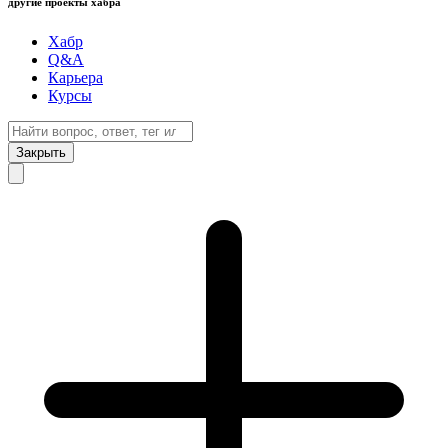
другие проекты хабра
Хабр
Q&A
Карьера
Курсы
Закрыть