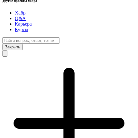
другие проекты хабра
Хабр
Q&A
Карьера
Курсы
Закрыть