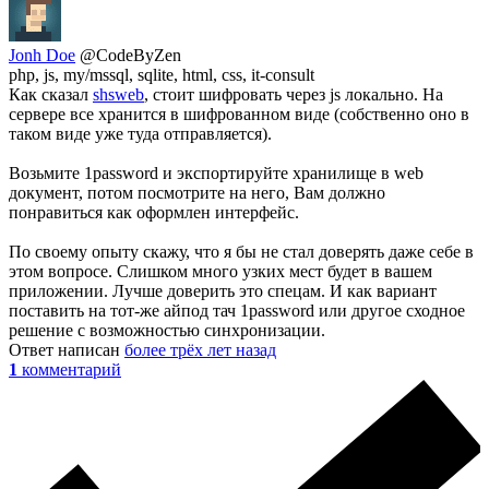
Jonh Doe
@CodeByZen
php, js, my/mssql, sqlite, html, css, it-consult
Как сказал
shsweb
, стоит шифровать через js локально. На
сервере все хранится в шифрованном виде (собственно оно в
таком виде уже туда отправляется).
Возьмите 1password и экспортируйте хранилище в web
документ, потом посмотрите на него, Вам должно
понравиться как оформлен интерфейс.
По своему опыту скажу, что я бы не стал доверять даже себе в
этом вопросе. Слишком много узких мест будет в вашем
приложении. Лучше доверить это спецам. И как вариант
поставить на тот-же айпод тач 1password или другое сходное
решение с возможностью синхронизации.
Ответ написан
более трёх лет назад
1
комментарий