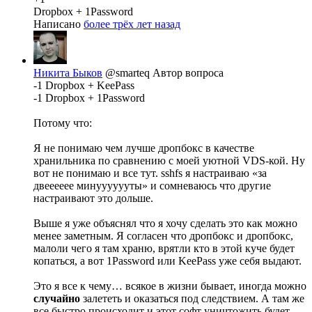
Dropbox + 1Password
Написано
более трёх лет назад
Никита Быков
@smarteq
Автор вопроса
-1 Dropbox + KeePass
-1 Dropbox + 1Password
Потому что:
Я не понимаю чем лучше дропбокс в качестве
хранильника по сравнению с моей уютной VDS-кой. Ну
вот не понимаю и все тут. sshfs я настраиваю «за
двееееее минууууууты» и сомневаюсь что другие
настраивают это дольше.
Выше я уже объяснял что я хочу сделать это как можно
менее заметным. Я согласен что дропбокс и дропбокс,
малоли чего я там храню, врятли кто в этой куче будет
копаться, а вот 1Password или KeePass уже себя выдают.
Это я все к чему… всякое в жизни бывает, иногда можно
случайно
залететь и оказаться под следствием. А там же
все быстро происходит и этот софт уничтожить будет