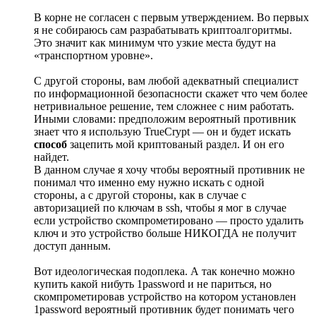
В корне не согласен с первым утверждением. Во первых
я не собираюсь сам разрабатывать криптоалгоритмы.
Это значит как минимум что узкие места будут на
«транспортном уровне».
С другой стороны, вам любой адекватный специалист
по информационной безопасности скажет что чем более
нетривиальное решение, тем сложнее с ним работать.
Иными словами: предположим вероятный противник
знает что я использую TrueCrypt — он и будет искать
способ
зацепить мой криптованый раздел. И он его
найдет.
В данном случае я хочу чтобы вероятный противник не
понимал что именно ему нужно искать с одной
стороны, а с другой стороны, как в случае с
авторизацией по ключам в ssh, чтобы я мог в случае
если устройство скомпрометировано — просто удалить
ключ и это устройство больше НИКОГДА не получит
доступ данным.
Вот идеологическая подоплека. А так конечно можно
купить какой нибуть 1password и не париться, но
скомпрометировав устройство на котором установлен
1password вероятный противник будет понимать чего