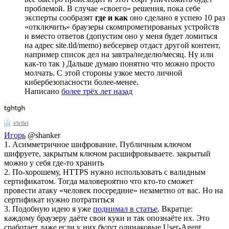
проблемой. В случае «своего» решения, пока себе
эксперты сообразят
где и как
оно сделано я успею 10 раз
«отключить» браузеры скомпрометированых устройств
и вместо ответов (допустим оно у меня будет ломиться
на адрес site.tld/memo) вебсервер отдаст другой контент,
например список дел на завтра/неделю/месяц. Ну или
как-то так ) Дальше думаю понятно что можно просто
молчать. С этой стороны узкое место личной
кибербезопасности более-менее.
Написано
более трёх лет назад
Игорь
@shanker
1. Асимметричное шифрование. Публичным ключом
шифруете, закрытым ключом расшифровываете. закрытый
можно у себя где-то хранить
2. По-хорошему, HTTPS нужно использовать с валидным
сертификатом. Тогда маловероятно что кто-то сможет
провести атаку «человек посередине» незаметно от вас. Но на
сертификат нужно потратиться
3. Подобную идею я уже
поднимал в статье
. Вкратце:
каждому браузеру даёте свои куки и так опознаёте их. Это
сработает даже если у них будут одинаковые User-Agent.