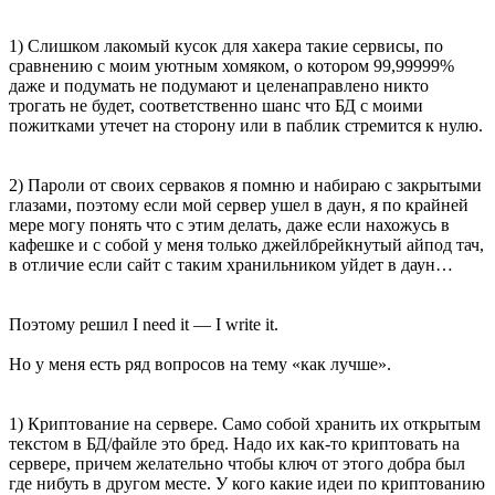
1) Слишком лакомый кусок для хакера такие сервисы, по
сравнению с моим уютным хомяком, о котором 99,99999%
даже и подумать не подумают и целенаправлено никто
трогать не будет, соответственно шанс что БД с моими
пожитками утечет на сторону или в паблик стремится к нулю.
2) Пароли от своих серваков я помню и набираю с закрытыми
глазами, поэтому если мой сервер ушел в даун, я по крайней
мере могу понять что с этим делать, даже если нахожусь в
кафешке и с собой у меня только джейлбрейкнутый айпод тач,
в отличие если сайт с таким хранильником уйдет в даун…
Поэтому решил I need it — I write it.
Но у меня есть ряд вопросов на тему «как лучше».
1) Криптование на сервере. Само собой хранить их открытым
текстом в БД/файле это бред. Надо их как-то криптовать на
сервере, причем желательно чтобы ключ от этого добра был
где нибуть в другом месте. У кого какие идеи по криптованию