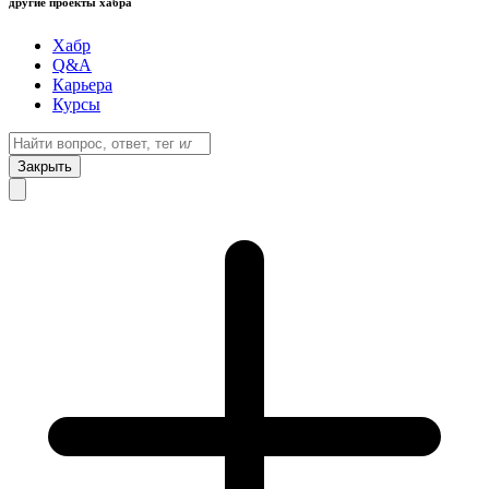
другие проекты хабра
Хабр
Q&A
Карьера
Курсы
Закрыть