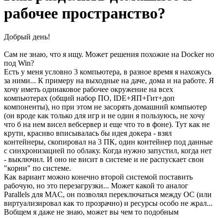
рабочее пространство?
Добрый день!
Сам не знаю, что я ищу. Может решения похожие на Docker но
под Win?
Есть у меня условно 3 компьютера, в разное время я нахожусь
за ними... К примеру на выходные на даче, дома и на работе. Я
хочу иметь одинаковое рабочее окружение на всех
компьютерах (общий набор ПО, IDE+ЯП+Гит+доп
компоненты), но при этом не засорять домашний компьютер
(он вроде как только для игр и не один я пользуюсь, не хочу
что б на нем висел вебсервер и еще что то в фоне). Тут как не
крути, красиво вписывалась бы идея докера - взял
контейнеры, скопировал на 3 ПК, один контейнер под данные
с синхронизацией по облаку. Когда нужно запустил, когда нет
- выключил. И оно не висит в системе и не распускает свои
"корни" по системе.
Как вариант можно конечно второй системой поставить
рабочую, но это перезагрузки... Может какой то аналог
Parallels для MAC, он позволял переключаться между ОС (или
виртуализировал как то прозрачно) и ресурсы особо не жрал...
Вобщем я даже не знаю, может вы чем то подобным