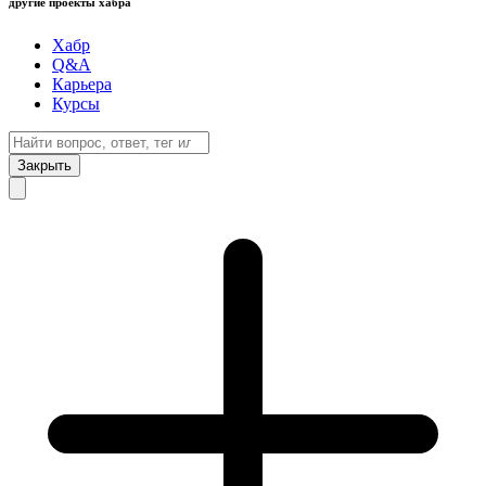
другие проекты хабра
Хабр
Q&A
Карьера
Курсы
Закрыть