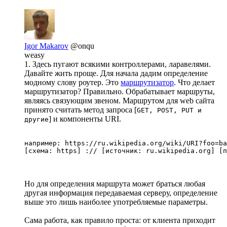
Igor Makarov
@onqu
weasy
1. Здесь пугают всякими контроллерами, ларавелями.
Давайте жить проще. Для начала дадим определение
модному слову роутер. Это
маршрутизатор
. Что делает
маршрутизатор? Правильно. Обрабатывает маршруты,
являясь связующим звеном. Маршрутом для web сайта
принято считать метод запроса [
GET, POST, PUT и
] и компоненты URI.
другие
например: https://ru.wikipedia.org/wiki/URI?foo=ba
[схема: https] :// [источник: ru.wikipedia.org] [п
Но для определения маршрута может браться любая
другая информация передаваемая серверу, определение
выше это лишь наиболее употребляемые параметры.
Сама работа, как правило проста: от клиента приходит