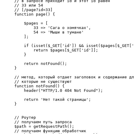
// в запросе приходит id и этот id равен

// 33 или 54

// [/page?id=33]

function page() {

    $pages = [

        33 => 'Сага о хомячках',

        54 => 'Мыши в тумане'

    ];

    if (isset($_GET['id']) && isset($pages[$_GET['
        return $pages[$_GET['id']];

    }

    return notFound();

}

// метод, который отдает заголовок и содержание дл
// которые не существуют

function notFound() {

    header("HTTP/1.0 404 Not Found");

    return 'Нет такой страницы';

}

// Роутер

// получаем путь запроса

$path = getRequestPath();

// получаем функцию обработчик
