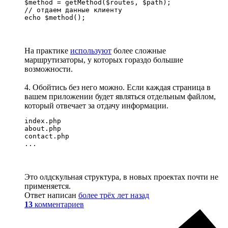
$method = getMethod($routes, $path);

// отдаем данные клиенту

echo $method();
На практике
используют
более сложные
маршрутизаторы, у которых гораздо большие
возможности.
4. Обойтись без него можно. Если каждая страница в
вашем приложении будет являться отдельным файлом,
который отвечает за отдачу информации.
index.php

about.php

contact.php

...
Это олдскульная структура, в новых проектах почти не
применяется.
Ответ написан
более трёх лет назад
13
комментариев