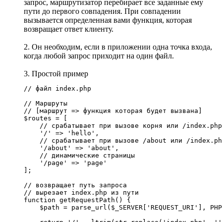
запрос, маршрутизатор перебирает все заданные ему
пути до первого совпадения. При совпадении
вызывается определенная вами функция, которая
возвращает ответ клиенту.
2. Он необходим, если в приложении одна точка входа,
когда любой запрос приходит на один файл.
3. Простой пример
// файл index.php

// Маршруты

// [маршрут => функция которая будет вызвана]

$routes = [

    // срабатывает при вызове корня или /index.php

    '/' => 'hello',

    // срабатывает при вызове /about или /index.ph
    '/about' => 'about',

    // динамические страницы

    '/page' => 'page'

];

// возвращает путь запроса

// вырезает index.php из пути

function getRequestPath() {

    $path = parse_url($_SERVER['REQUEST_URI'], PHP