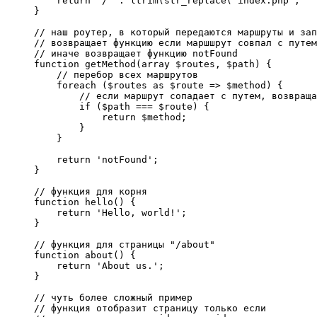
    return '/' . ltrim(str_replace('index.php', ''
}

// наш роутер, в который передаются маршруты и зап
// возвращает функцию если маршшрут совпал с путем

// иначе возвращает функцию notFound

function getMethod(array $routes, $path) {

    // перебор всех маршрутов

    foreach ($routes as $route => $method) {

        // если маршрут сопадает с путем, возвраща
        if ($path === $route) {

            return $method;

        }

    }

    return 'notFound';

}

// функция для корня

function hello() {

    return 'Hello, world!';

}

// функция для страницы "/about"

function about() {

    return 'About us.';

}

// чуть более сложный пример

// функция отобразит страницу только если
