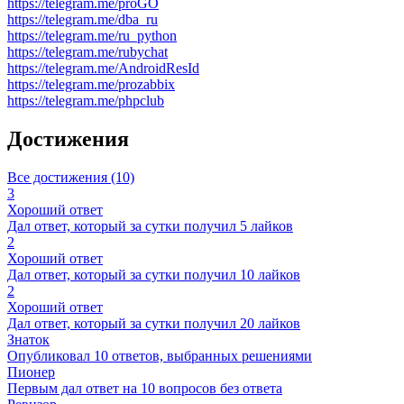
https://telegram.me/proGO
https://telegram.me/dba_ru
https://telegram.me/ru_python
https://telegram.me/rubychat
https://telegram.me/AndroidResId
https://telegram.me/prozabbix
https://telegram.me/phpclub
Достижения
Все достижения (10)
3
Хороший ответ
Дал ответ, который за сутки получил 5 лайков
2
Хороший ответ
Дал ответ, который за сутки получил 10 лайков
2
Хороший ответ
Дал ответ, который за сутки получил 20 лайков
Знаток
Опубликовал 10 ответов, выбранных решениями
Пионер
Первым дал ответ на 10 вопросов без ответа