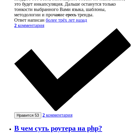
это будет инкапсуляция. Дальше останутся только
тонкости выбранного Вами языка, шаблоны,
методологии и проч
ая
ие
ересь
тренды.
Ответ написан
более трёх лет назад
2
комментария
2
комментария
Нравится
53
В чем суть роутера на php?