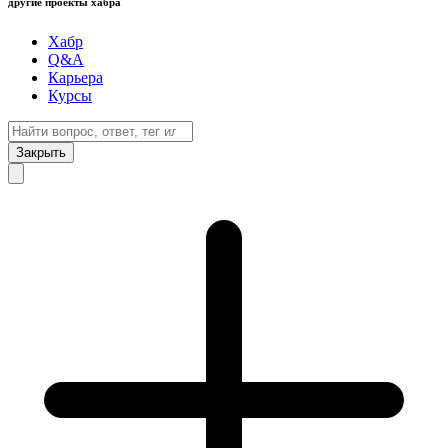
другие проекты хабра
Хабр
Q&A
Карьера
Курсы
Закрыть