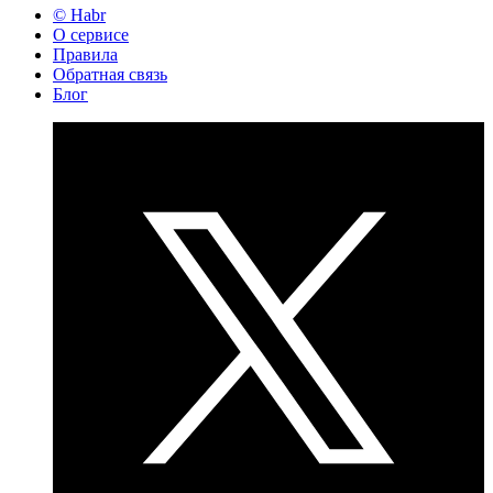
© Habr
О сервисе
Правила
Обратная связь
Блог