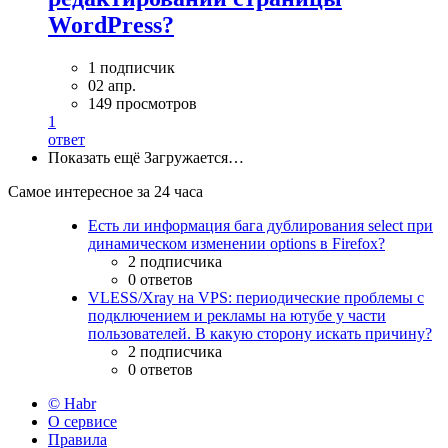
WordPress?
1 подписчик
02 апр.
149 просмотров
1
ответ
Показать ещё
Загружается…
Самое интересное за 24 часа
Есть ли информация бага дублирования select при
динамическом изменении options в Firefox?
2 подписчика
0 ответов
VLESS/Xray на VPS: периодические проблемы с
подключением и рекламы на ютубе у части
пользователей. В какую сторону искать причину?
2 подписчика
0 ответов
© Habr
О сервисе
Правила