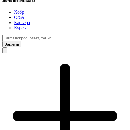
другие проекты хабра
Хабр
Q&A
Карьера
Курсы
Закрыть