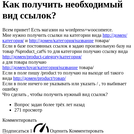
Как получить необходимый
вид ссылок?
Всем привет! Есть магазин на wordpress+woocomerce.
Мне нужно получить ссылки на категории вида
http://домен/
категория/
и
http://домен/категория/название
товара/
Если в базе постоянных ссылок я задаю произвольную базу на
товар /%product_cat% то для категории получаю ссылку вида
http://домен/product-category/категория/
а для товара получаю
http://домен/tovar/категория/название
товара/
Если в поле пишу /product то получаю на выходе url такого
вида
http://домен/product/товар/
Если в поле ничего не указывать или указать / , то выбивает
ошибку
Что сделать , чтобы получить нужный вид ссылок?
Вопрос задан
более трёх лет назад
271 просмотр
Комментировать
Подписаться
1
Оценить
Комментировать