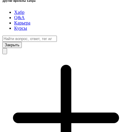
другие проекты хабра
Хабр
Q&A
Карьера
Курсы
Закрыть