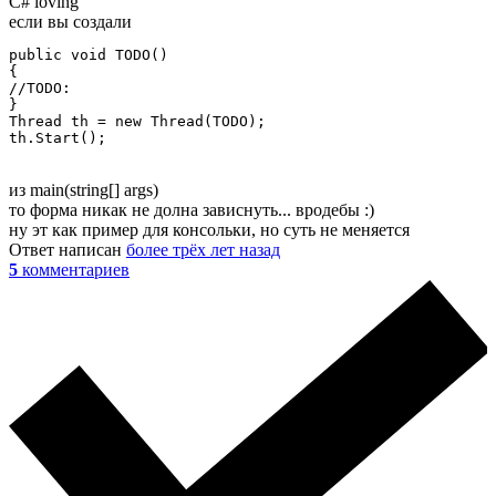
C# loving
если вы создали
public void TODO()

{

//TODO:

}

Thread th = new Thread(TODO);

th.Start();
из main(string[] args)
то форма никак не долна зависнуть... вродебы :)
ну эт как пример для консольки, но суть не меняется
Ответ написан
более трёх лет назад
5
комментариев