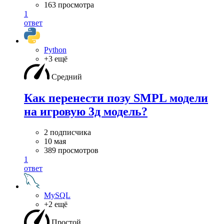
163 просмотра
1
ответ
Python
+3 ещё
Средний
Как перенести позу SMPL модели
на игровую 3д модель?
2 подписчика
10 мая
389 просмотров
1
ответ
MySQL
+2 ещё
Простой